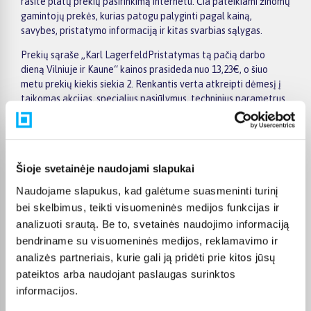
rasite platų prekių pasirinkimą internetu. Čia pateikiami žinomų
gamintojų prekės, kurias patogu palyginti pagal kainą,
savybes, pristatymo informaciją ir kitas svarbias sąlygas.
Prekių sąraše „Karl LagerfeldPristatymas tą pačią darbo
dieną Vilniuje ir Kaune“ kainos prasideda nuo 13,23€, o šiuo
metu prekių kiekis siekia 2. Renkantis verta atkreipti dėmesį į
taikomas akcijas, specialius pasiūlymus, techninius parametrus
bei papildomas pirkimo sąlygas, kad būtų lengviau išsirinkti
geriausiai jūsų poreikius atitinkantį variantą.
Papildomi pasirinkimai ir prekių savybių filtrai padeda patogiai
susiaurinti asortimentą ir greičiau rasti tinkamą prekę.
Šioje svetainėje naudojami slapukai
Peržiūrėkite „Karl LagerfeldPristatymas tą pačią darbo dieną
Naudojame slapukus, kad galėtume suasmeninti turinį
Vilniuje ir Kaune“ pasiūlymus BIGBOX.LT, palyginkite prekes ir
bei skelbimus, teikti visuomeninės medijos funkcijas ir
pirkite internetu patogiai. Pasirinktą prekę pristatysime per jos
analizuoti srautą. Be to, svetainės naudojimo informaciją
aprašyme nurodytą terminą.
bendriname su visuomeninės medijos, reklamavimo ir
analizės partneriais, kurie gali ją pridėti prie kitos jūsų
pateiktos arba naudojant paslaugas surinktos
informacijos.
DUK