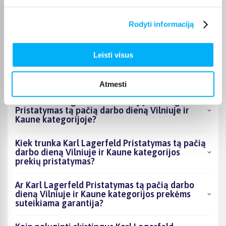
Kokie Karl Lagerfeld Pristatymas tą pačią darbo
Rodyti informaciją
dieną Vilniuje ir Kaune kategorijoje esantys
produktai šiuo metu populiariausi?
Leisti visus
Kiek prekių yra Karl Lagerfeld Pristatymas tą
pačią darbo dieną Vilniuje ir Kaune kategorijos
asortimente ir kokia žemiausia kaina?
Atmesti
Ar BIGBOX.LT galima rasti akcijų Karl Lagerfeld
Pristatymas tą pačią darbo dieną Vilniuje ir
Kaune kategorijoje?
Kiek trunka Karl Lagerfeld Pristatymas tą pačią
darbo dieną Vilniuje ir Kaune kategorijos
prekių pristatymas?
Ar Karl Lagerfeld Pristatymas tą pačią darbo
dieną Vilniuje ir Kaune kategorijos prekėms
suteikiama garantija?