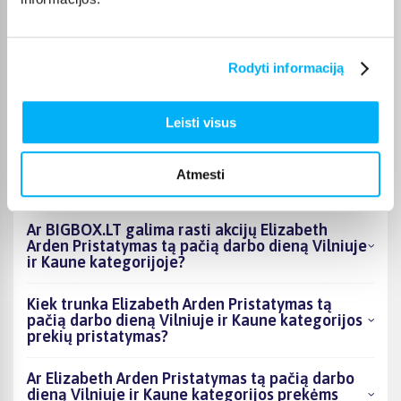
DUK
Rodyti informaciją
Kokie Elizabeth Arden Pristatymas tą pačią
darbo dieną Vilniuje ir Kaune kategorijoje
esantys produktai šiuo metu populiariausi?
Leisti visus
Kiek prekių yra Elizabeth Arden Pristatymas tą
pačią darbo dieną Vilniuje ir Kaune kategorijos
Atmesti
asortimente ir kokia žemiausia kaina?
Ar BIGBOX.LT galima rasti akcijų Elizabeth
Arden Pristatymas tą pačią darbo dieną Vilniuje
ir Kaune kategorijoje?
Kiek trunka Elizabeth Arden Pristatymas tą
pačią darbo dieną Vilniuje ir Kaune kategorijos
prekių pristatymas?
Ar Elizabeth Arden Pristatymas tą pačią darbo
dieną Vilniuje ir Kaune kategorijos prekėms