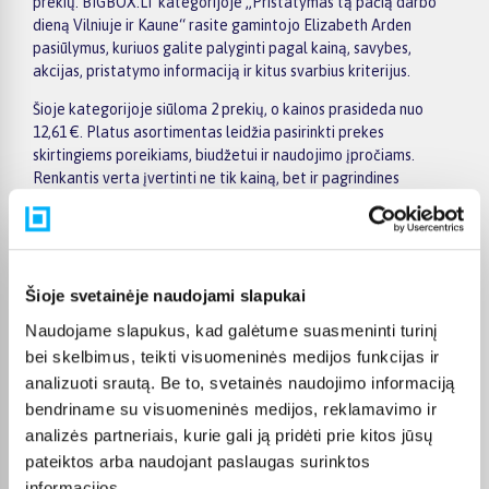
prekių. BIGBOX.LT kategorijoje „Pristatymas tą pačią darbo
dieną Vilniuje ir Kaune“ rasite gamintojo Elizabeth Arden
pasiūlymus, kuriuos galite palyginti pagal kainą, savybes,
akcijas, pristatymo informaciją ir kitus svarbius kriterijus.
Šioje kategorijoje siūloma 2 prekių, o kainos prasideda nuo
12,61 €. Platus asortimentas leidžia pasirinkti prekes
skirtingiems poreikiams, biudžetui ir naudojimo įpročiams.
Renkantis verta įvertinti ne tik kainą, bet ir pagrindines
savybes, funkcionalumą, komplektaciją, garantijos sąlygas bei
taikomus specialius pasiūlymus.
Puslapyje esantys filtrai padeda greičiau atrasti aktualius
pasiūlymus ir patogiai palyginti Elizabeth Arden prekes
Šioje svetainėje naudojami slapukai
tarpusavyje. Atsižvelkite į jums svarbiausius kriterijus,
Naudojame slapukus, kad galėtume suasmeninti turinį
pristatymo informaciją ir prekės aprašymą, kad galėtumėte
priimti patogų ir apgalvotą sprendimą.
bei skelbimus, teikti visuomeninės medijos funkcijas ir
analizuoti srautą. Be to, svetainės naudojimo informaciją
Palyginkite Elizabeth Arden prekes BIGBOX.LT ir išsirinkite
bendriname su visuomeninės medijos, reklamavimo ir
tinkamiausią variantą internetu.
analizės partneriais, kurie gali ją pridėti prie kitos jūsų
pateiktos arba naudojant paslaugas surinktos
informacijos.