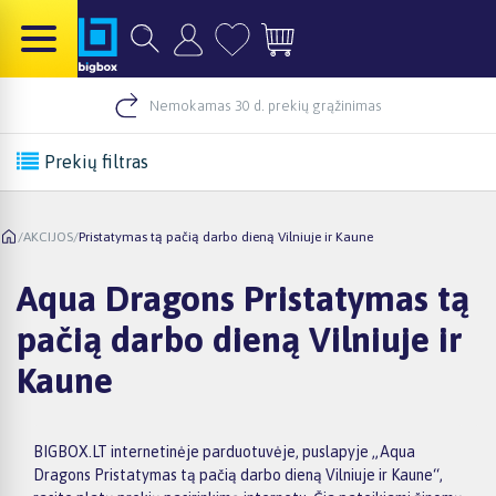
Nemokamas 30 d. prekių grąžinimas
Prekių filtras
/
AKCIJOS
/
Pristatymas tą pačią darbo dieną Vilniuje ir Kaune
Aqua Dragons Pristatymas tą
pačią darbo dieną Vilniuje ir
Kaune
BIGBOX.LT internetinėje parduotuvėje, puslapyje „Aqua
Dragons Pristatymas tą pačią darbo dieną Vilniuje ir Kaune“,