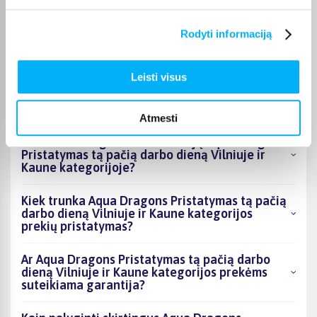
Kokie Aqua Dragons Pristatymas tą pačią darbo
Rodyti informaciją
dieną Vilniuje ir Kaune kategorijoje esantys
produktai šiuo metu populiariausi?
Leisti visus
Kiek prekių yra Aqua Dragons Pristatymas tą
pačią darbo dieną Vilniuje ir Kaune kategorijos
asortimente ir kokia žemiausia kaina?
Atmesti
Ar BIGBOX.LT galima rasti akcijų Aqua Dragons
Pristatymas tą pačią darbo dieną Vilniuje ir
Kaune kategorijoje?
Kiek trunka Aqua Dragons Pristatymas tą pačią
darbo dieną Vilniuje ir Kaune kategorijos
prekių pristatymas?
Ar Aqua Dragons Pristatymas tą pačią darbo
dieną Vilniuje ir Kaune kategorijos prekėms
suteikiama garantija?