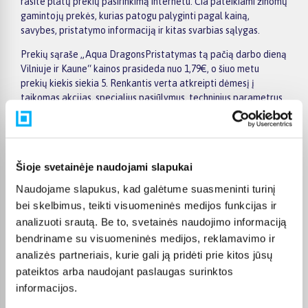
rasite platų prekių pasirinkimą internetu. Čia pateikiami žinomų
gamintojų prekės, kurias patogu palyginti pagal kainą,
savybes, pristatymo informaciją ir kitas svarbias sąlygas.
Prekių sąraše „Aqua DragonsPristatymas tą pačią darbo dieną
Vilniuje ir Kaune“ kainos prasideda nuo 1,79€, o šiuo metu
prekių kiekis siekia 5. Renkantis verta atkreipti dėmesį į
taikomas akcijas, specialius pasiūlymus, techninius parametrus
bei papildomas pirkimo sąlygas, kad būtų lengviau išsirinkti
geriausiai jūsų poreikius atitinkantį variantą.
Papildomi pasirinkimai ir prekių savybių filtrai padeda patogiai
susiaurinti asortimentą ir greičiau rasti tinkamą prekę.
Šioje svetainėje naudojami slapukai
Peržiūrėkite „Aqua DragonsPristatymas tą pačią darbo dieną
Naudojame slapukus, kad galėtume suasmeninti turinį
Vilniuje ir Kaune“ pasiūlymus BIGBOX.LT, palyginkite prekes ir
bei skelbimus, teikti visuomeninės medijos funkcijas ir
pirkite internetu patogiai. Pasirinktą prekę pristatysime per jos
analizuoti srautą. Be to, svetainės naudojimo informaciją
aprašyme nurodytą terminą.
bendriname su visuomeninės medijos, reklamavimo ir
analizės partneriais, kurie gali ją pridėti prie kitos jūsų
pateiktos arba naudojant paslaugas surinktos
informacijos.
DUK