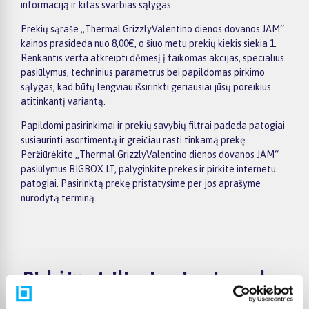
informaciją ir kitas svarbias sąlygas.
Prekių sąraše „Thermal GrizzlyValentino dienos dovanos JAM“
kainos prasideda nuo 8,00€, o šiuo metu prekių kiekis siekia 1.
Renkantis verta atkreipti dėmesį į taikomas akcijas, specialius
pasiūlymus, techninius parametrus bei papildomas pirkimo
sąlygas, kad būtų lengviau išsirinkti geriausiai jūsų poreikius
atitinkantį variantą.
Papildomi pasirinkimai ir prekių savybių filtrai padeda patogiai
susiaurinti asortimentą ir greičiau rasti tinkamą prekę.
Peržiūrėkite „Thermal GrizzlyValentino dienos dovanos JAM“
pasiūlymus BIGBOX.LT, palyginkite prekes ir pirkite internetu
patogiai. Pasirinktą prekę pristatysime per jos aprašyme
nurodytą terminą.
Pirkėjų atsiliepimai apie prekes