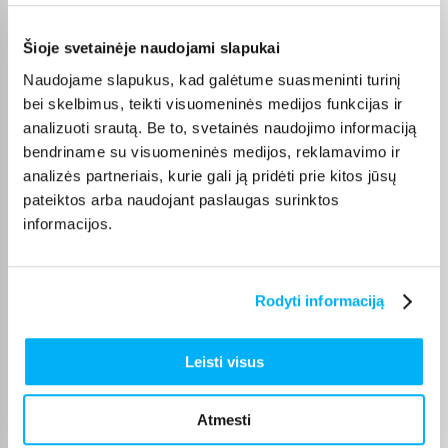
Vahur T.
Patvirtintas pirkėjas
Šioje svetainėje naudojami slapukai
Pigus pasiūlymas
Naudojame slapukus, kad galėtume suasmeninti turinį
bei skelbimus, teikti visuomeninės medijos funkcijas ir
analizuoti srautą. Be to, svetainės naudojimo informaciją
Danutė G.
Patvirtintas pirkėjas
bendriname su visuomeninės medijos, reklamavimo ir
analizės partneriais, kurie gali ją pridėti prie kitos jūsų
Puiki dovana darbui ir pramogai 🙂 Ačiū
pateiktos arba naudojant paslaugas surinktos
informacijos.
Tarvo T.
Patvirtintas pirkėjas
Gera kaina ir kokybiška paslauga
Rodyti informaciją
Vitalijus T.
Leisti visus
Patvirtintas pirkėjas
Įvairūs kavos režimai – galimybė pasirinkti skirtingą stiprumą ir kiekį
Atmesti