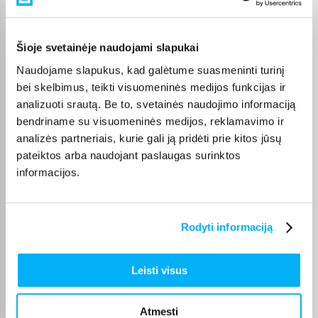
Pirkėjų atsiliepimai apie prekes
Šioje svetainėje naudojami slapukai
Vahur T.
Patvirtintas pirkėjas
Naudojame slapukus, kad galėtume suasmeninti turinį
bei skelbimus, teikti visuomeninės medijos funkcijas ir
Pigus pasiūlymas
analizuoti srautą. Be to, svetainės naudojimo informaciją
bendriname su visuomeninės medijos, reklamavimo ir
Danutė G.
analizės partneriais, kurie gali ją pridėti prie kitos jūsų
Patvirtintas pirkėjas
pateiktos arba naudojant paslaugas surinktos
Puiki dovana darbui ir pramogai 🙂 Ačiū
informacijos.
Tarvo T.
Patvirtintas pirkėjas
Rodyti informaciją
Gera kaina ir kokybiška paslauga
Leisti visus
Edgaras S.
Patvirtintas pirkėjas
Atmesti