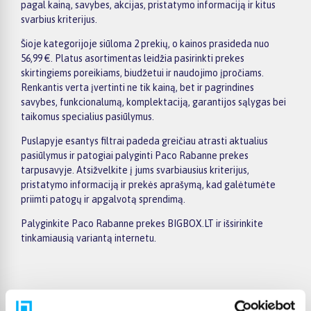
pagal kainą, savybes, akcijas, pristatymo informaciją ir kitus
svarbius kriterijus.
Šioje kategorijoje siūloma 2 prekių, o kainos prasideda nuo
56,99 €. Platus asortimentas leidžia pasirinkti prekes
skirtingiems poreikiams, biudžetui ir naudojimo įpročiams.
Renkantis verta įvertinti ne tik kainą, bet ir pagrindines
savybes, funkcionalumą, komplektaciją, garantijos sąlygas bei
taikomus specialius pasiūlymus.
Puslapyje esantys filtrai padeda greičiau atrasti aktualius
pasiūlymus ir patogiai palyginti Paco Rabanne prekes
tarpusavyje. Atsižvelkite į jums svarbiausius kriterijus,
pristatymo informaciją ir prekės aprašymą, kad galėtumėte
priimti patogų ir apgalvotą sprendimą.
Palyginkite Paco Rabanne prekes BIGBOX.LT ir išsirinkite
tinkamiausią variantą internetu.