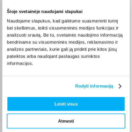
Vahur T.
Patvirtintas pirkėjas
Šioje svetainėje naudojami slapukai
Pigus pasiūlymas
Naudojame slapukus, kad galėtume suasmeninti turinį
bei skelbimus, teikti visuomeninės medijos funkcijas ir
analizuoti srautą. Be to, svetainės naudojimo informaciją
Danutė G.
bendriname su visuomeninės medijos, reklamavimo ir
Patvirtintas pirkėjas
analizės partneriais, kurie gali ją pridėti prie kitos jūsų
Puiki dovana darbui ir pramogai 🙂 Ačiū
pateiktos arba naudojant paslaugas surinktos
informacijos.
Tarvo T.
Patvirtintas pirkėjas
Gera kaina ir kokybiška paslauga
Rodyti informaciją
Edgaras S.
Leisti visus
Patvirtintas pirkėjas
Svarstoma tarp Dyson Airwrap ir Dreame Airstyle. Produkto kainos ir
Atmesti
kokybės sant ...