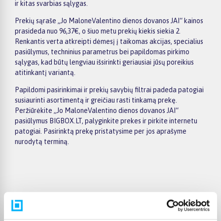
ir kitas svarbias sąlygas.
Prekių sąraše „Jo MaloneValentino dienos dovanos JAI“ kainos
prasideda nuo 96,37€, o šiuo metu prekių kiekis siekia 2.
Renkantis verta atkreipti dėmesį į taikomas akcijas, specialius
pasiūlymus, techninius parametrus bei papildomas pirkimo
sąlygas, kad būtų lengviau išsirinkti geriausiai jūsų poreikius
atitinkantį variantą.
Papildomi pasirinkimai ir prekių savybių filtrai padeda patogiai
susiaurinti asortimentą ir greičiau rasti tinkamą prekę.
Peržiūrėkite „Jo MaloneValentino dienos dovanos JAI“
pasiūlymus BIGBOX.LT, palyginkite prekes ir pirkite internetu
patogiai. Pasirinktą prekę pristatysime per jos aprašyme
nurodytą terminą.
Pirkėjų atsiliepimai apie prekes