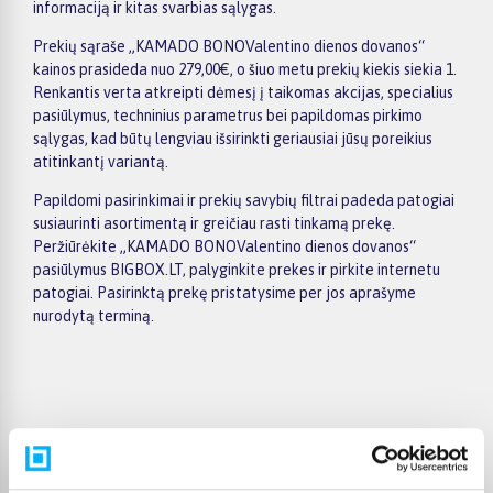
informaciją ir kitas svarbias sąlygas.
Prekių sąraše „KAMADO BONOValentino dienos dovanos“
kainos prasideda nuo 279,00€, o šiuo metu prekių kiekis siekia 1.
Renkantis verta atkreipti dėmesį į taikomas akcijas, specialius
pasiūlymus, techninius parametrus bei papildomas pirkimo
sąlygas, kad būtų lengviau išsirinkti geriausiai jūsų poreikius
atitinkantį variantą.
Papildomi pasirinkimai ir prekių savybių filtrai padeda patogiai
susiaurinti asortimentą ir greičiau rasti tinkamą prekę.
Peržiūrėkite „KAMADO BONOValentino dienos dovanos“
pasiūlymus BIGBOX.LT, palyginkite prekes ir pirkite internetu
patogiai. Pasirinktą prekę pristatysime per jos aprašyme
nurodytą terminą.
Pirkėjų atsiliepimai apie prekes