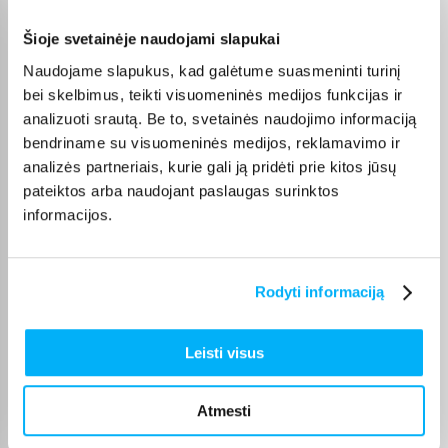
Vahur T.
Patvirtintas pirkėjas
Šioje svetainėje naudojami slapukai
Pigus pasiūlymas
Naudojame slapukus, kad galėtume suasmeninti turinį
bei skelbimus, teikti visuomeninės medijos funkcijas ir
analizuoti srautą. Be to, svetainės naudojimo informaciją
GYTIS M.
bendriname su visuomeninės medijos, reklamavimo ir
Patvirtintas pirkėjas
analizės partneriais, kurie gali ją pridėti prie kitos jūsų
Viskas sklandžiai ir greitai, niekada nenuvilia
pateiktos arba naudojant paslaugas surinktos
informacijos.
Edita M.
Patvirtintas pirkėjas
Prekė gauta pilnos komplektacijos
Rodyti informaciją
Justinas M.
Leisti visus
Patvirtintas pirkėjas
Prekė gavau ,kokybė puiki , niekas nepažeista , malonu turėti reikalų su
Atmesti
bigbox. ...