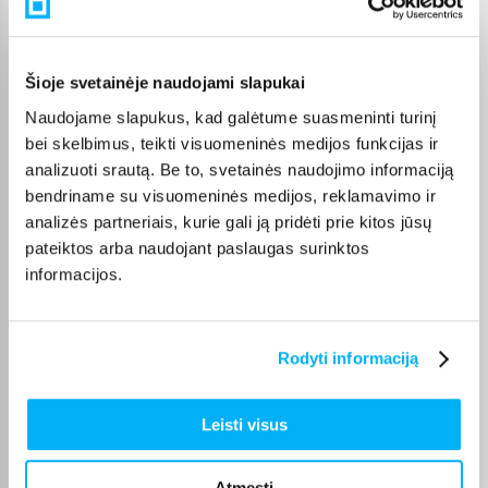
Pirkėjų atsiliepimai apie prekes
GYTIS M.
Šioje svetainėje naudojami slapukai
Patvirtintas pirkėjas
Naudojame slapukus, kad galėtume suasmeninti turinį
Viskas sklandžiai ir greitai, niekada nenuvilia
bei skelbimus, teikti visuomeninės medijos funkcijas ir
analizuoti srautą. Be to, svetainės naudojimo informaciją
bendriname su visuomeninės medijos, reklamavimo ir
Edita M.
Patvirtintas pirkėjas
analizės partneriais, kurie gali ją pridėti prie kitos jūsų
pateiktos arba naudojant paslaugas surinktos
Prekė gauta pilnos komplektacijos
informacijos.
Karolis G.
Patvirtintas pirkėjas
Rodyti informaciją
Prekė atitiko lūkesčius
Leisti visus
Ričardas P.
Patvirtintas pirkėjas
Atmesti