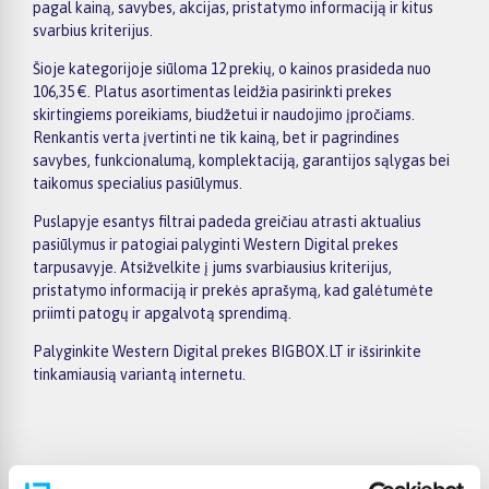
pagal kainą, savybes, akcijas, pristatymo informaciją ir kitus
svarbius kriterijus.
Šioje kategorijoje siūloma 12 prekių, o kainos prasideda nuo
106,35 €. Platus asortimentas leidžia pasirinkti prekes
skirtingiems poreikiams, biudžetui ir naudojimo įpročiams.
Renkantis verta įvertinti ne tik kainą, bet ir pagrindines
savybes, funkcionalumą, komplektaciją, garantijos sąlygas bei
taikomus specialius pasiūlymus.
Puslapyje esantys filtrai padeda greičiau atrasti aktualius
pasiūlymus ir patogiai palyginti Western Digital prekes
tarpusavyje. Atsižvelkite į jums svarbiausius kriterijus,
pristatymo informaciją ir prekės aprašymą, kad galėtumėte
priimti patogų ir apgalvotą sprendimą.
Palyginkite Western Digital prekes BIGBOX.LT ir išsirinkite
tinkamiausią variantą internetu.