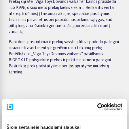
Prekių sąraše „Viga ToysDovanos vaikams“ kainos prasideda
nuo 9,99€, o šiuo metu prekių kiekis siekia 1. Renkantis verta
atkreipti dėmesį į taikomas akcijas, specialius pasiūlymus,
techninius parametrus bei papildomas pirkimo sąlygas, kad
būtų lengviau išsirinkti geriausiai jūsų poreikius atitinkantį
variantą.
Papildomi pasirinkimai ir prekių savybių filtrai padeda patogiai
susiaurinti asortimentą ir greičiau rasti tinkamą prekę.
Peržiūrėkite „Viga ToysDovanos vaikams“ pasiūlymus
BIGBOX.LT, palyginkite prekes ir pirkite internetu patogiai.
Pasirinktą prekę pristatysime per jos aprašyme nurodytą
terminą.
Pirkėjų atsiliepimai apie prekes
Gediminas P.
Šioje svetainėje naudojami slapukai
Patvirtintas pirkėjas