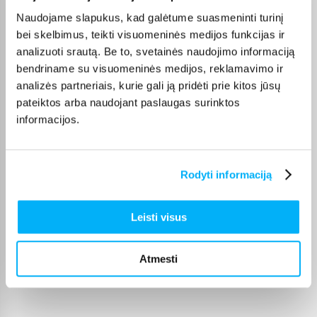
Naudojame slapukus, kad galėtume suasmeninti turinį
Prekė kokybiškai įpakuota, gavau tai, ko ir tikėjausi. Pristatymas per visą
piką ...
bei skelbimus, teikti visuomeninės medijos funkcijas ir
analizuoti srautą. Be to, svetainės naudojimo informaciją
bendriname su visuomeninės medijos, reklamavimo ir
Diana B.
analizės partneriais, kurie gali ją pridėti prie kitos jūsų
Patvirtintas pirkėjas
pateiktos arba naudojant paslaugas surinktos
Greitai gauta prekė ir pigiau nei bet kur kitur.
informacijos.
Žydrūnė M.
Patvirtintas pirkėjas
Rodyti informaciją
Vaikas patenkintas❤️ puikus žadimas
Leisti visus
Karolis K.
Patvirtintas pirkėjas
Atmesti
Super