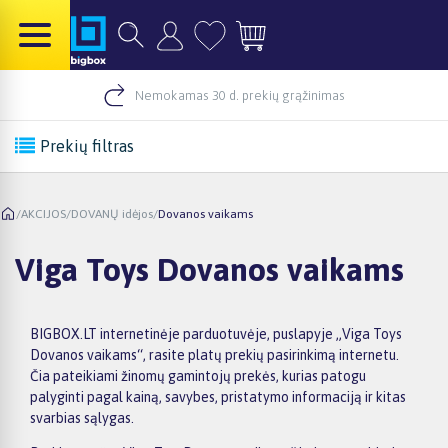
Nemokamas 30 d. prekių grąžinimas
Prekių filtras
/
AKCIJOS
/
DOVANŲ idėjos
/
Dovanos vaikams
Viga Toys Dovanos vaikams
BIGBOX.LT internetinėje parduotuvėje, puslapyje „Viga Toys
Dovanos vaikams“, rasite platų prekių pasirinkimą internetu.
Čia pateikiami žinomų gamintojų prekės, kurias patogu
palyginti pagal kainą, savybes, pristatymo informaciją ir kitas
svarbias sąlygas.