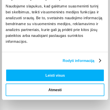
Naudojame slapukus, kad galėtume suasmeninti turinį
Prekė kokybiškai įpakuota, gavau tai, ko ir tikėjausi. Pristatymas per visą
piką ...
bei skelbimus, teikti visuomeninės medijos funkcijas ir
analizuoti srautą. Be to, svetainės naudojimo informaciją
bendriname su visuomeninės medijos, reklamavimo ir
Diana B.
analizės partneriais, kurie gali ją pridėti prie kitos jūsų
Patvirtintas pirkėjas
pateiktos arba naudojant paslaugas surinktos
Greitai gauta prekė ir pigiau nei bet kur kitur.
informacijos.
Žydrūnė M.
Patvirtintas pirkėjas
Rodyti informaciją
Vaikas patenkintas❤️ puikus žadimas
Leisti visus
Karolis K.
Patvirtintas pirkėjas
Atmesti
Super