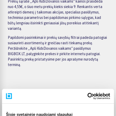
Prekių sąraše „Apli KidsDovanos vaikams“ kainos prasideda
nuo 4,55€, o šiuo metu prekių kiekis siekia 9. Renkantis verta
atkreipti dėmesį į taikomas akcijas, specialius pasiūlymus,
techninius parametrus bei papildomas pirkimo sąlygas, kad
būtų lengviau išsirinkti geriausiai jūsų poreikius atitinkantį
variantą.
Papildomi pasirinkimai ir prekių savybių filtrai padeda patogiai
susiaurinti asortimentą ir greičiau rasti tinkamą prekę.
Peržiūrėkite „Apli KidsDovanos vaikams“ pasiūlymus
BIGBOX.LT, palyginkite prekes ir pirkite internetu patogiai.
Pasirinktą prekę pristatysime per jos aprašyme nurodytą
terminą.
Pirkėjų atsiliepimai apie prekes
Gediminas P.
Šioje svetainėje naudojami slapukai
Patvirtintas pirkėjas