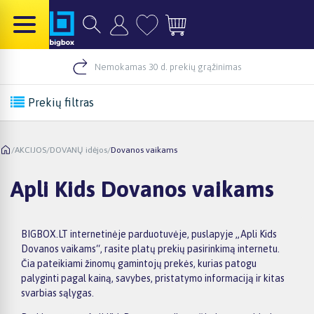
Nemokamas 30 d. prekių grąžinimas
Prekių filtras
/
AKCIJOS
/
DOVANŲ idėjos
/
Dovanos vaikams
Apli Kids Dovanos vaikams
BIGBOX.LT internetinėje parduotuvėje, puslapyje „Apli Kids
Dovanos vaikams“, rasite platų prekių pasirinkimą internetu.
Čia pateikiami žinomų gamintojų prekės, kurias patogu
palyginti pagal kainą, savybes, pristatymo informaciją ir kitas
svarbias sąlygas.