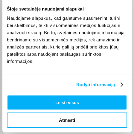
Šioje svetainėje naudojami slapukai
Danutė G.
Naudojame slapukus, kad galėtume suasmeninti turinį
Patvirtintas pirkėjas
bei skelbimus, teikti visuomeninės medijos funkcijas ir
Puiki dovana darbui ir pramogai 🙂 Ačiū
analizuoti srautą. Be to, svetainės naudojimo informaciją
bendriname su visuomeninės medijos, reklamavimo ir
analizės partneriais, kurie gali ją pridėti prie kitos jūsų
Ramunas J.
pateiktos arba naudojant paslaugas surinktos
Patvirtintas pirkėjas
informacijos.
Viskas super
Gytis Š.
Rodyti informaciją
Patvirtintas pirkėjas
Tyli, tvirta ir patvari
Leisti visus
Neringa R.
Patvirtintas pirkėjas
Atmesti
Patogus, kokybiškas dantų šepetėlis