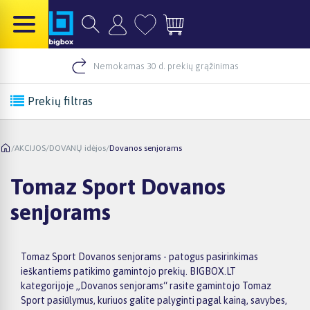
Nemokamas 30 d. prekių grąžinimas
Prekių filtras
/
AKCIJOS
/
DOVANŲ idėjos
/
Dovanos senjorams
Tomaz Sport Dovanos
senjorams
Tomaz Sport Dovanos senjorams - patogus pasirinkimas
ieškantiems patikimo gamintojo prekių. BIGBOX.LT
kategorijoje „Dovanos senjorams“ rasite gamintojo Tomaz
Sport pasiūlymus, kuriuos galite palyginti pagal kainą, savybes,