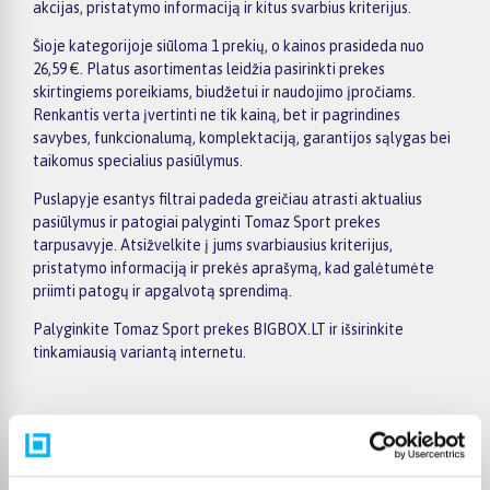
akcijas, pristatymo informaciją ir kitus svarbius kriterijus.
Šioje kategorijoje siūloma 1 prekių, o kainos prasideda nuo
26,59 €. Platus asortimentas leidžia pasirinkti prekes
skirtingiems poreikiams, biudžetui ir naudojimo įpročiams.
Renkantis verta įvertinti ne tik kainą, bet ir pagrindines
savybes, funkcionalumą, komplektaciją, garantijos sąlygas bei
taikomus specialius pasiūlymus.
Puslapyje esantys filtrai padeda greičiau atrasti aktualius
pasiūlymus ir patogiai palyginti Tomaz Sport prekes
tarpusavyje. Atsižvelkite į jums svarbiausius kriterijus,
pristatymo informaciją ir prekės aprašymą, kad galėtumėte
priimti patogų ir apgalvotą sprendimą.
Palyginkite Tomaz Sport prekes BIGBOX.LT ir išsirinkite
tinkamiausią variantą internetu.
Pirkėjų atsiliepimai apie prekes