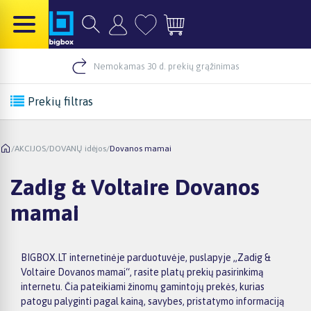
Nemokamas 30 d. prekių grąžinimas
Prekių filtras
/
AKCIJOS
/
DOVANŲ idėjos
/
Dovanos mamai
Zadig & Voltaire Dovanos
mamai
BIGBOX.LT internetinėje parduotuvėje, puslapyje „Zadig &
Voltaire Dovanos mamai“, rasite platų prekių pasirinkimą
internetu. Čia pateikiami žinomų gamintojų prekės, kurias
patogu palyginti pagal kainą, savybes, pristatymo informaciją