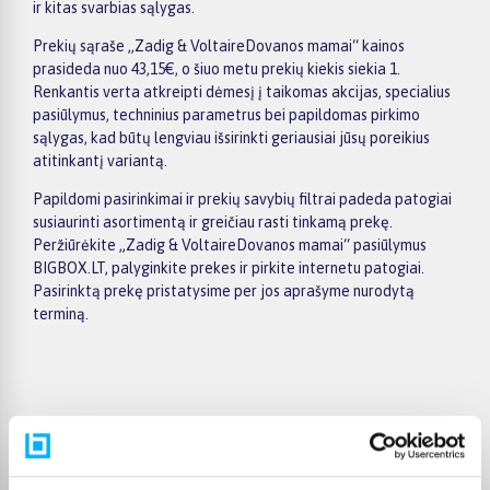
ir kitas svarbias sąlygas.
Prekių sąraše „Zadig & VoltaireDovanos mamai“ kainos
prasideda nuo 43,15€, o šiuo metu prekių kiekis siekia 1.
Renkantis verta atkreipti dėmesį į taikomas akcijas, specialius
pasiūlymus, techninius parametrus bei papildomas pirkimo
sąlygas, kad būtų lengviau išsirinkti geriausiai jūsų poreikius
atitinkantį variantą.
Papildomi pasirinkimai ir prekių savybių filtrai padeda patogiai
susiaurinti asortimentą ir greičiau rasti tinkamą prekę.
Peržiūrėkite „Zadig & VoltaireDovanos mamai“ pasiūlymus
BIGBOX.LT, palyginkite prekes ir pirkite internetu patogiai.
Pasirinktą prekę pristatysime per jos aprašyme nurodytą
terminą.
Pirkėjų atsiliepimai apie prekes