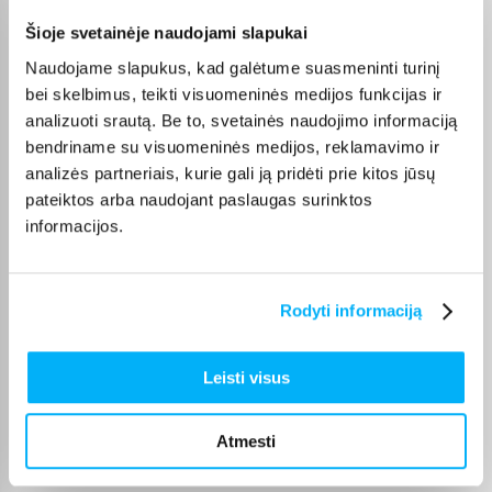
Violeta Z.
Šioje svetainėje naudojami slapukai
Patvirtintas pirkėjas
Naudojame slapukus, kad galėtume suasmeninti turinį
Mano patys mėgstamiausi kvepalai. Perku juos daug metų. Ačiū
bei skelbimus, teikti visuomeninės medijos funkcijas ir
analizuoti srautą. Be to, svetainės naudojimo informaciją
Danutė G.
bendriname su visuomeninės medijos, reklamavimo ir
Patvirtintas pirkėjas
analizės partneriais, kurie gali ją pridėti prie kitos jūsų
Puiki dovana darbui ir pramogai 🙂 Ačiū
pateiktos arba naudojant paslaugas surinktos
informacijos.
Dmitrijus A.
Patvirtintas pirkėjas
Rodyti informaciją
Never knew that I had so much dust in the carpet. Enough battery to
vacuum house ...
Leisti visus
Edvardas B.
Patvirtintas pirkėjas
Atmesti
🙂