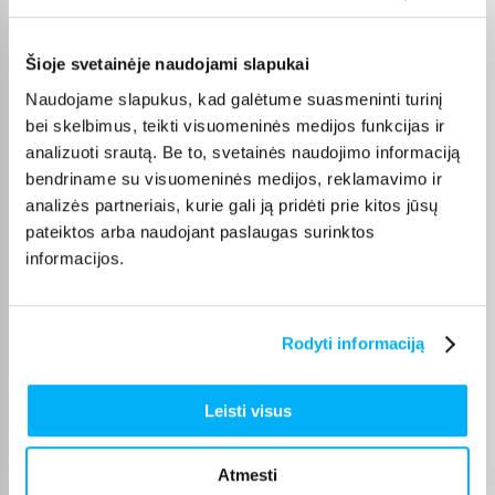
Pirkėjų atsiliepimai apie prekes
Šioje svetainėje naudojami slapukai
Violeta Z.
Naudojame slapukus, kad galėtume suasmeninti turinį
Patvirtintas pirkėjas
bei skelbimus, teikti visuomeninės medijos funkcijas ir
Mano patys mėgstamiausi kvepalai. Perku juos daug metų. Ačiū
analizuoti srautą. Be to, svetainės naudojimo informaciją
bendriname su visuomeninės medijos, reklamavimo ir
Danutė G.
analizės partneriais, kurie gali ją pridėti prie kitos jūsų
Patvirtintas pirkėjas
pateiktos arba naudojant paslaugas surinktos
Puiki dovana darbui ir pramogai 🙂 Ačiū
informacijos.
Dmitrijus A.
Rodyti informaciją
Patvirtintas pirkėjas
Never knew that I had so much dust in the carpet. Enough battery to
vacuum house ...
Leisti visus
Edvardas B.
Atmesti
Patvirtintas pirkėjas