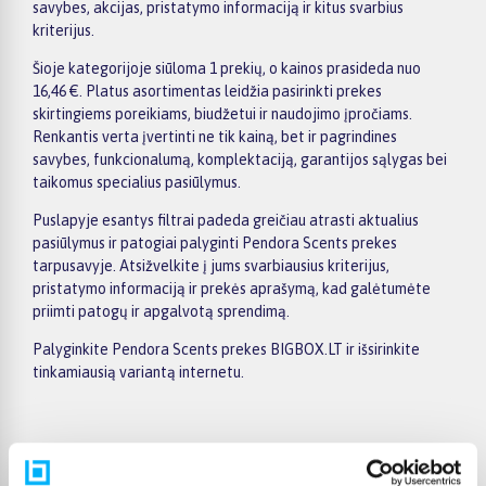
savybes, akcijas, pristatymo informaciją ir kitus svarbius
kriterijus.
Šioje kategorijoje siūloma 1 prekių, o kainos prasideda nuo
16,46 €. Platus asortimentas leidžia pasirinkti prekes
skirtingiems poreikiams, biudžetui ir naudojimo įpročiams.
Renkantis verta įvertinti ne tik kainą, bet ir pagrindines
savybes, funkcionalumą, komplektaciją, garantijos sąlygas bei
taikomus specialius pasiūlymus.
Puslapyje esantys filtrai padeda greičiau atrasti aktualius
pasiūlymus ir patogiai palyginti Pendora Scents prekes
tarpusavyje. Atsižvelkite į jums svarbiausius kriterijus,
pristatymo informaciją ir prekės aprašymą, kad galėtumėte
priimti patogų ir apgalvotą sprendimą.
Palyginkite Pendora Scents prekes BIGBOX.LT ir išsirinkite
tinkamiausią variantą internetu.