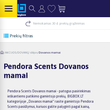
Nemokamas 30 d. prekių grąžinimas
Prekių filtras
/
AKCIJOS
/
DOVANŲ idėjos
/
Dovanos mamai
Pendora Scents Dovanos
mamai
Pendora Scents Dovanos mamai - patogus pasirinkimas
ieškantiems patikimo gamintojo prekių. BIGBOX.LT
kategorijoje „Dovanos mamai“ rasite gamintojo Pendora
Scents pasiūlymus, kuriuos galite palyginti pagal kainą,