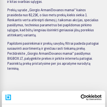
ir kitas svarbias sąlygas.
Prekių sąraše „Giorgio ArmaniDovanos mamai“ kainos
prasideda nuo 82,21€, o šiuo metu prekių kiekis siekia 1.
Renkantis verta atkreipti dėmesį į taikomas akcijas, specialius
pasiūlymus, techninius parametrus bei papildomas pirkimo
sąlygas, kad būtų lengviau išsirinkti geriausiai jūsų poreikius
atitinkantį variantą.
Papildomi pasirinkimai ir prekių savybių filtrai padeda patogiai
susiaurinti asortimentą ir greičiau rasti tinkamą prekę.
Peržiūrėkite „Giorgio ArmaniDovanos mamai“ pasiūlymus
BIGBOX.LT, palyginkite prekes ir pirkite internetu patogiai.
Pasirinktą prekę pristatysime per jos aprašyme nurodytą
terminą.
Pirkėjų atsiliepimai apie prekes