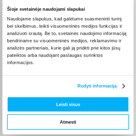
Violeta Z.
Šioje svetainėje naudojami slapukai
Patvirtintas pirkėjas
Naudojame slapukus, kad galėtume suasmeninti turinį
Mano patys mėgstamiausi kvepalai. Perku juos daug metų. Ačiū
bei skelbimus, teikti visuomeninės medijos funkcijas ir
analizuoti srautą. Be to, svetainės naudojimo informaciją
Danutė G.
bendriname su visuomeninės medijos, reklamavimo ir
Patvirtintas pirkėjas
analizės partneriais, kurie gali ją pridėti prie kitos jūsų
Puiki dovana darbui ir pramogai 🙂 Ačiū
pateiktos arba naudojant paslaugas surinktos
informacijos.
Dmitrijus A.
Patvirtintas pirkėjas
Rodyti informaciją
Never knew that I had so much dust in the carpet. Enough battery to
vacuum house ...
Leisti visus
Edvardas B.
Patvirtintas pirkėjas
Atmesti
🙂