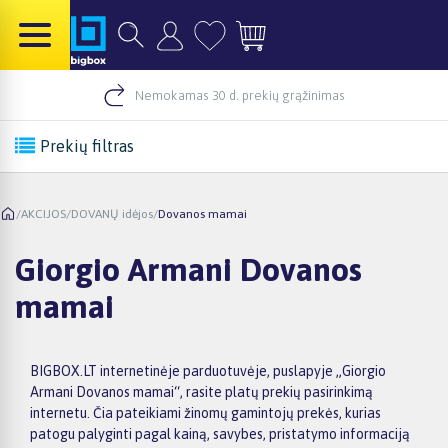
Nemokamas 30 d. prekių grąžinimas
Prekių filtras
/
AKCIJOS
/
DOVANŲ idėjos
/
Dovanos mamai
Giorgio Armani Dovanos
mamai
BIGBOX.LT internetinėje parduotuvėje, puslapyje „Giorgio
Armani Dovanos mamai“, rasite platų prekių pasirinkimą
internetu. Čia pateikiami žinomų gamintojų prekės, kurias
patogu palyginti pagal kainą, savybes, pristatymo informaciją