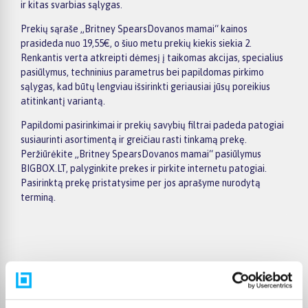
ir kitas svarbias sąlygas.
Prekių sąraše „Britney SpearsDovanos mamai“ kainos
prasideda nuo 19,55€, o šiuo metu prekių kiekis siekia 2.
Renkantis verta atkreipti dėmesį į taikomas akcijas, specialius
pasiūlymus, techninius parametrus bei papildomas pirkimo
sąlygas, kad būtų lengviau išsirinkti geriausiai jūsų poreikius
atitinkantį variantą.
Papildomi pasirinkimai ir prekių savybių filtrai padeda patogiai
susiaurinti asortimentą ir greičiau rasti tinkamą prekę.
Peržiūrėkite „Britney SpearsDovanos mamai“ pasiūlymus
BIGBOX.LT, palyginkite prekes ir pirkite internetu patogiai.
Pasirinktą prekę pristatysime per jos aprašyme nurodytą
terminą.
Pirkėjų atsiliepimai apie prekes