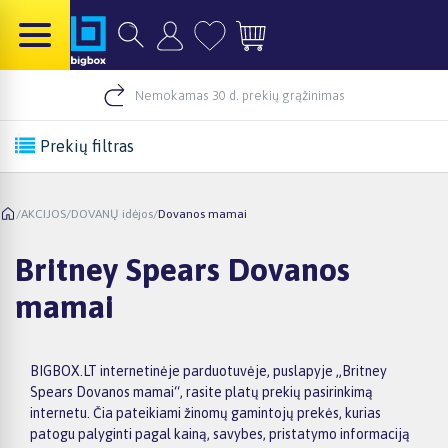
Nemokamas 30 d. prekių grąžinimas
Prekių filtras
/
AKCIJOS
/
DOVANŲ idėjos
/
Dovanos mamai
Britney Spears Dovanos
mamai
BIGBOX.LT internetinėje parduotuvėje, puslapyje „Britney
Spears Dovanos mamai“, rasite platų prekių pasirinkimą
internetu. Čia pateikiami žinomų gamintojų prekės, kurias
patogu palyginti pagal kainą, savybes, pristatymo informaciją