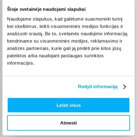
Violeta Z.
Šioje svetainėje naudojami slapukai
Patvirtintas pirkėjas
Naudojame slapukus, kad galėtume suasmeninti turinį
Mano patys mėgstamiausi kvepalai. Perku juos daug metų. Ačiū
bei skelbimus, teikti visuomeninės medijos funkcijas ir
analizuoti srautą. Be to, svetainės naudojimo informaciją
Danutė G.
bendriname su visuomeninės medijos, reklamavimo ir
Patvirtintas pirkėjas
analizės partneriais, kurie gali ją pridėti prie kitos jūsų
Puiki dovana darbui ir pramogai 🙂 Ačiū
pateiktos arba naudojant paslaugas surinktos
informacijos.
Dmitrijus A.
Patvirtintas pirkėjas
Rodyti informaciją
Never knew that I had so much dust in the carpet. Enough battery to
vacuum house ...
Leisti visus
Edvardas B.
Patvirtintas pirkėjas
Atmesti
🙂