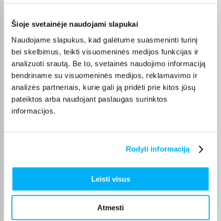
Pirkėjų atsiliepimai apie prekes
Šioje svetainėje naudojami slapukai
Violeta Z.
Naudojame slapukus, kad galėtume suasmeninti turinį
Patvirtintas pirkėjas
bei skelbimus, teikti visuomeninės medijos funkcijas ir
Mano patys mėgstamiausi kvepalai. Perku juos daug metų. Ačiū
analizuoti srautą. Be to, svetainės naudojimo informaciją
bendriname su visuomeninės medijos, reklamavimo ir
analizės partneriais, kurie gali ją pridėti prie kitos jūsų
Danutė G.
pateiktos arba naudojant paslaugas surinktos
Patvirtintas pirkėjas
informacijos.
Puiki dovana darbui ir pramogai 🙂 Ačiū
Vitalijus T.
Rodyti informaciją
Patvirtintas pirkėjas
Įvairūs kavos režimai – galimybė pasirinkti skirtingą stiprumą ir kiekį
Leisti visus
Ingrida V.
Atmesti
Patvirtintas pirkėjas