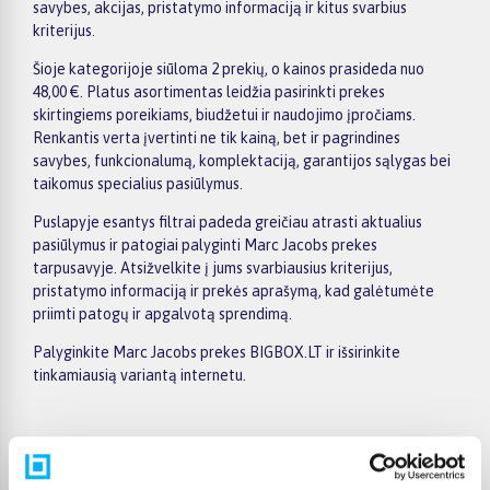
savybes, akcijas, pristatymo informaciją ir kitus svarbius
kriterijus.
Šioje kategorijoje siūloma 2 prekių, o kainos prasideda nuo
48,00 €. Platus asortimentas leidžia pasirinkti prekes
skirtingiems poreikiams, biudžetui ir naudojimo įpročiams.
Renkantis verta įvertinti ne tik kainą, bet ir pagrindines
savybes, funkcionalumą, komplektaciją, garantijos sąlygas bei
taikomus specialius pasiūlymus.
Puslapyje esantys filtrai padeda greičiau atrasti aktualius
pasiūlymus ir patogiai palyginti Marc Jacobs prekes
tarpusavyje. Atsižvelkite į jums svarbiausius kriterijus,
pristatymo informaciją ir prekės aprašymą, kad galėtumėte
priimti patogų ir apgalvotą sprendimą.
Palyginkite Marc Jacobs prekes BIGBOX.LT ir išsirinkite
tinkamiausią variantą internetu.