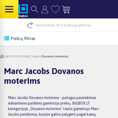
Nemokamas 30 d. prekių grąžinimas
Prekių filtras
/
AKCIJOS
/
DOVANŲ idėjos
/
Dovanos moterims
Marc Jacobs Dovanos
moterims
Marc Jacobs Dovanos moterims - patogus pasirinkimas
ieškantiems patikimo gamintojo prekių. BIGBOX.LT
kategorijoje „Dovanos moterims“ rasite gamintojo Marc
Jacobs pasiūlymus, kuriuos galite palyginti pagal kainą,