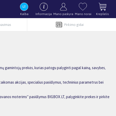
Kalba
Informacija
Mano paskyra
Mano norai
Krepšelis
rnavimas
Pirkimo gidai
mų gamintojų prekės, kurias patogu palyginti pagal kainą, savybes,
taikomas akcijas, specialius pasiūlymus, techninius parametrus bei
rDovanos moterims“ pasiūlymus BIGBOX.LT, palyginkite prekes ir pirkite