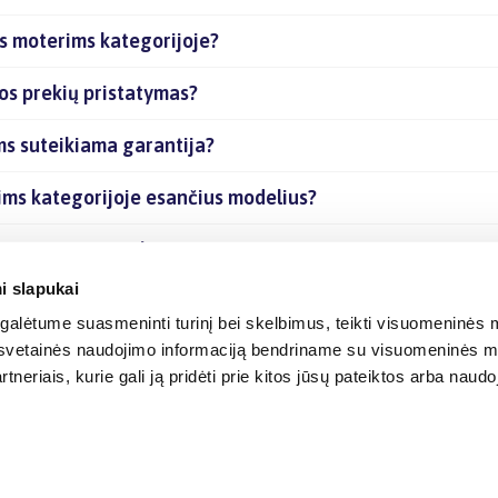
s moterims kategorijoje?
os prekių pristatymas?
s suteikiama garantija?
ims kategorijoje esančius modelius?
oje esančias prekes internetu?
i slapukai
alėtume suasmeninti turinį bei skelbimus, teikti visuomeninės m
o, svetainės naudojimo informaciją bendriname su visuomeninės m
tneriais, kurie gali ją pridėti prie kitos jūsų pateiktos arba naud
© 2012-
2026
BIGBOX.LT