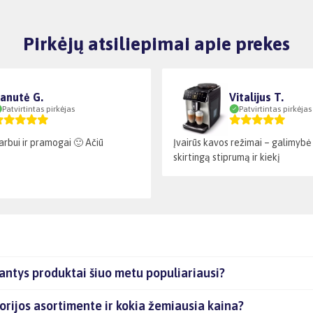
Pirkėjų atsiliepimai apie prekes
anutė G.
Vitalijus T.
Patvirtintas pirkėjas
Patvirtintas pirkėjas
arbui ir pramogai 🙂 Ačiū
Įvairūs kavos režimai – galimybė 
skirtingą stiprumą ir kiekį
ntys produktai šiuo metu populiariausi?
rijos asortimente ir kokia žemiausia kaina?