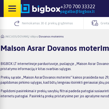
+370 700 33322
pagalba@bigbox.lt
Nemokamas 30 d. prekių grąžinimas
Greita
/
AKCIJOS
/
DOVANŲ idėjos
/
Dovanos moterims
Maison Asrar Dovanos moterim
BIGBOX.LT internetinėje parduotuvėje, puslapyje „Maison Asrar Dovanos m
pristatymo informaciją ir kitas svarbias sąlygas.
Prekių sąraše „Maison AsrarDovanos moterims“ kainos prasideda nuo 29,99€
papildomas pirkimo sąlygas, kad būtų lengviau išsirinkti geriausiai jūsų po
Papildomi pasirinkimai ir prekių savybių filtrai padeda patogiai susiauri
internetu patogiai. Pasirinktą prekę pristatysime per jos aprašyme nuro