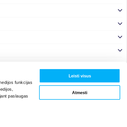
Leisti visus
edijos funkcijas
edijos,
Atmesti
ojant paslaugas