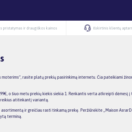
s pristatymas ir draugiškos kainos
Išskirtinis klientų apta
s
oterims“, rasite platų prekių pasirinkimą internetu. Čia pateikiami žino
, o šiuo metu prekių kiekis siekia 1. Renkantis verta atkreipti dėmesį į 
reikius atitinkantį variantą.
nti asortimentą ir greičiau rasti tinkamą prekę. Peržiūrėkite „Maison Asra
dytą terminą.