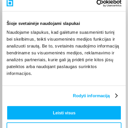
Pasirinkę tinkamą prekę iš Darbui sode kategorijos, galite
rinktis jums patogiausią gavimo būdą: pristatymą į paštomatą,
kurjeriu arba atsiėmimą BIGBOX.LT biure Kaune.
Šioje svetainėje naudojami slapukai
Naudojame slapukus, kad galėtume suasmeninti turinį
bei skelbimus, teikti visuomeninės medijos funkcijas ir
analizuoti srautą. Be to, svetainės naudojimo informaciją
Pirkėjų atsiliepimai apie prekes
bendriname su visuomeninės medijos, reklamavimo ir
analizės partneriais, kurie gali ją pridėti prie kitos jūsų
pateiktos arba naudojant paslaugas surinktos
Raimundas Š.
informacijos.
Patvirtintas pirkėjas
Laba diena,buvo aktuali labiau pavasari,bet dabar jau turiu ir tikrai
naudosiu n ...
Rodyti informaciją
Remigijus M.
Patvirtintas pirkėjas
Leisti visus
Gera prekė