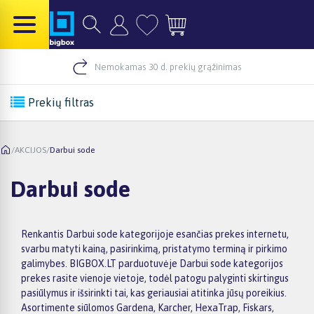
Nemokamas 30 d. prekių grąžinimas
Prekių filtras
/
AKCIJOS
/
Darbui sode
Darbui sode
Renkantis Darbui sode kategorijoje esančias prekes internetu,
svarbu matyti kainą, pasirinkimą, pristatymo terminą ir pirkimo
galimybes. BIGBOX.LT parduotuvėje Darbui sode kategorijos
prekes rasite vienoje vietoje, todėl patogu palyginti skirtingus
pasiūlymus ir išsirinkti tai, kas geriausiai atitinka jūsų poreikius.
Asortimente siūlomos Gardena, Karcher, HexaTrap, Fiskars,