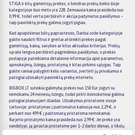
STIGA ir kitų gamintojų prekės, o bendras prekių kiekis šioje
kategorijoje šiuo metu yra 228. Žemiausia kaina prasideda nuo
0,99 €, todėl verta peržiūrėti ir akcija pažymėtus pasiūlymus –
taip pasirinktą prekę galima įsigyti pigiau.
Kad apsipirkimas būtų paprastesnis, Darbui sode kategorijoje
galite naudoti filtrus ir greitai atsirinkti prekes pagal
gamintoją, kainą, savybes ar kitus aktualius kriterijus. Prekių
sąraše lengva peržiūrėti pagrindinius pasiūlymus, o prekės
puslapyje pateikiama detalesnė informacija apie parametrus,
apmokėjimą, lizingą, pristatymą ir kitas pirkimo sąlygas. Taip
galite ramiai palyginti kelis variantus, įvertinti jų privalumus ir
patogiai užsisakyti pasirinktą prekę internetu.
BIGBOX.LT suteikia galimybę prekes nuo 150 Eur įsigyti su
nemokamu 24 mėnesių lizingu, todėl pirkti išsimokėtinai galima
patogiai planuojant išlaidas. Užsakymus pristatome visoje
Lietuvoje: pristatymas į paštomatus kainuoja nuo 2,29 €, o
perkant nuo 499 € į paštomatą pristatoma nemokamai.
Kurjerio pristatymo kaina prasideda nuo 2,99 €. Jei prekė yra
sandėlyje, ją įprastai pristatome per 1–2 darbo dienas, o tikslų
terminą visada rasite konkrečios prekės puslapyje.