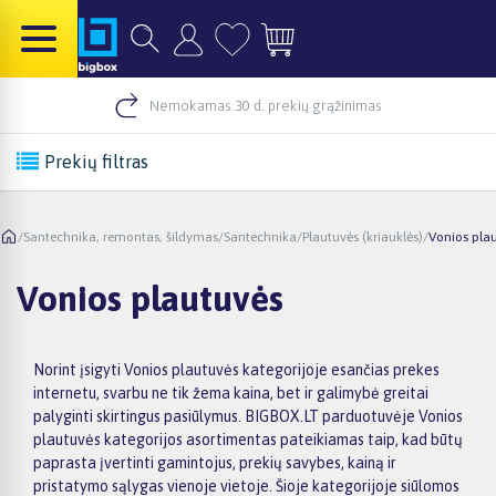
Nemokamas 30 d. prekių grąžinimas
Prekių filtras
/
Santechnika, remontas, šildymas
/
Santechnika
/
Plautuvės (kriauklės)
/
Vonios pla
Vonios plautuvės
Norint įsigyti Vonios plautuvės kategorijoje esančias prekes
internetu, svarbu ne tik žema kaina, bet ir galimybė greitai
palyginti skirtingus pasiūlymus. BIGBOX.LT parduotuvėje Vonios
plautuvės kategorijos asortimentas pateikiamas taip, kad būtų
paprasta įvertinti gamintojus, prekių savybes, kainą ir
pristatymo sąlygas vienoje vietoje. Šioje kategorijoje siūlomos