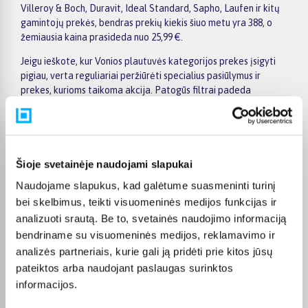
Villeroy & Boch, Duravit, Ideal Standard, Sapho, Laufen ir kitų
gamintojų prekės, bendras prekių kiekis šiuo metu yra 388, o
žemiausia kaina prasideda nuo 25,99 €.
Jeigu ieškote, kur Vonios plautuvės kategorijos prekes įsigyti
pigiau, verta reguliariai peržiūrėti specialius pasiūlymus ir
prekes, kurioms taikoma akcija. Patogūs filtrai padeda
susiaurinti pasirinkimą pagal gamintoją, kainą, savybes ar kitus
aktualius kriterijus, todėl greičiau rasite jūsų poreikius
atitinkantį variantą. Prekės puslapyje pateikiama išsamesnė
informacija apie techninius duomenis, apmokėjimą, pristatymo
terminą ir kitas pirkimo sąlygas.
Šioje svetainėje naudojami slapukai
Naudojame slapukus, kad galėtume suasmeninti turinį
BIGBOX.LT suteikia galimybę prekes nuo 150 Eur įsigyti su
nemokamu 24 mėnesių lizingu. Tai patogu, kai prekę norite
bei skelbimus, teikti visuomeninės medijos funkcijas ir
pirkti išsimokėtinai, paskirstant mokėjimą dalimis. Užsakytos
analizuoti srautą. Be to, svetainės naudojimo informaciją
prekės pristatomos visoje Lietuvoje: į paštomatus nuo 2,29 €, o
bendriname su visuomeninės medijos, reklamavimo ir
užsakymams nuo 499 € pristatymas į paštomatą nemokamas.
analizės partneriais, kurie gali ją pridėti prie kitos jūsų
Kurjerio pristatymo kaina prasideda nuo 2,99 €.
pateiktos arba naudojant paslaugas surinktos
Sandėlyje esančios prekės įprastai pristatomos per 1–2 darbo
informacijos.
dienas, o tikslus kiekvienos prekės pristatymo terminas