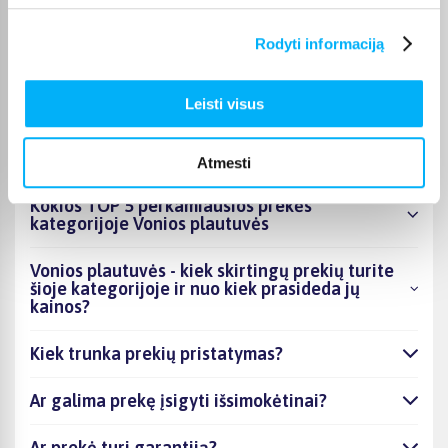
nurodomas jos puslapyje. Pasirinktą prekę iš Vonios plautuvės
kategorijos galite gauti paštomatu, per kurjerį arba, jei prekė
Rodyti informaciją
atitinkamai pažymėta, atsiimti BIGBOX.LT biure Kaune.
Leisti visus
DUK
Atmesti
Kokios TOP 5 perkamiausios prekės
kategorijoje Vonios plautuvės
Vonios plautuvės - kiek skirtingų prekių turite
šioje kategorijoje ir nuo kiek prasideda jų
kainos?
Kiek trunka prekių pristatymas?
Ar galima prekę įsigyti išsimokėtinai?
Ar prekė turi garantiją?