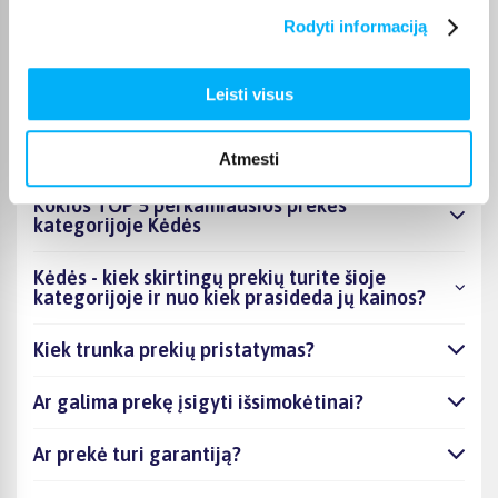
galite gauti paštomatu, per kurjerį arba, jei prekė atitinkamai
Rodyti informaciją
pažymėta, atsiimti BIGBOX.LT biure Kaune.
Leisti visus
DUK
Atmesti
Kokios TOP 5 perkamiausios prekės
kategorijoje Kėdės
Kėdės - kiek skirtingų prekių turite šioje
kategorijoje ir nuo kiek prasideda jų kainos?
Kiek trunka prekių pristatymas?
Ar galima prekę įsigyti išsimokėtinai?
Ar prekė turi garantiją?