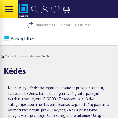
Nemokamas 30 d. prekių grąžinimas
Prekių filtras
/
Baldai ir interjero detalės
/
Kėdės
Kėdės
Norint įsigyti Kėdės kategorijoje esančias prekes internetu,
svarbu ne tik žema kaina, bet ir galimybė greitai palyginti
skirtingus pasiūlymus. BIGBOX.LT parduotuvėje Kėdės
kategorijos asortimentas pateikiamas taip, kad būtų paprasta
įvertinti gamintojus, prekių savybes, kainą ir pristatymo
sąlygas vienoje vietoje. Šioje kategorijoje siūlomos Up Up ir