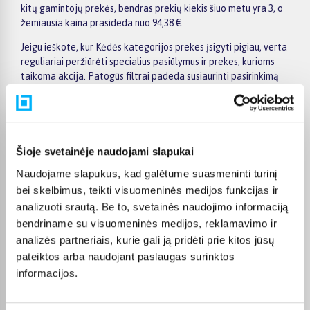
kitų gamintojų prekės, bendras prekių kiekis šiuo metu yra 3, o
žemiausia kaina prasideda nuo 94,38 €.
Jeigu ieškote, kur Kėdės kategorijos prekes įsigyti pigiau, verta
reguliariai peržiūrėti specialius pasiūlymus ir prekes, kurioms
taikoma akcija. Patogūs filtrai padeda susiaurinti pasirinkimą
pagal gamintoją, kainą, savybes ar kitus aktualius kriterijus,
todėl greičiau rasite jūsų poreikius atitinkantį variantą. Prekės
puslapyje pateikiama išsamesnė informacija apie techninius
duomenis, apmokėjimą, pristatymo terminą ir kitas pirkimo
sąlygas.
Šioje svetainėje naudojami slapukai
Naudojame slapukus, kad galėtume suasmeninti turinį
BIGBOX.LT suteikia galimybę prekes nuo 150 Eur įsigyti su
nemokamu 24 mėnesių lizingu. Tai patogu, kai prekę norite
bei skelbimus, teikti visuomeninės medijos funkcijas ir
pirkti išsimokėtinai, paskirstant mokėjimą dalimis. Užsakytos
analizuoti srautą. Be to, svetainės naudojimo informaciją
prekės pristatomos visoje Lietuvoje: į paštomatus nuo 2,29 €, o
bendriname su visuomeninės medijos, reklamavimo ir
užsakymams nuo 499 € pristatymas į paštomatą nemokamas.
analizės partneriais, kurie gali ją pridėti prie kitos jūsų
Kurjerio pristatymo kaina prasideda nuo 2,99 €.
pateiktos arba naudojant paslaugas surinktos
Sandėlyje esančios prekės įprastai pristatomos per 1–2 darbo
informacijos.
dienas, o tikslus kiekvienos prekės pristatymo terminas
nurodomas jos puslapyje. Pasirinktą prekę iš Kėdės kategorijos