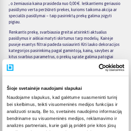
, o žemiausia kaina prasideda nuo 0,00 €. Ieškantiems geriausio
pasiūlymo verta peržiūrėti prekes, kurioms taikoma akcija ar
specialūs pasiūlymai – taip pasirinktą prekę galima įsigyti
pigiau.
Renkantis prekę, svarbiausia greitai atsirinkti aktualius
pasiūlymus ir aiškiai matyti skirtumus tarp modelių. Kairėje
pusėje esantys filtrai padeda susiaurinti Kiti lauko dekoracijos
kategorijos pasirinkimą pagal gamintoją, kainą, savybes ar
kitus svarbius parametrus, o prekių sąraše galima patogiai
palyginti skirtingus pasiūlymus. Atidarius konkrečios prekės
puslapį, rasite detalesnę informaciją apie techninius duomenis,
pristatymo terminą, apmokėjimo būdus ir pirkimo sąlygas,
todėl sprendimą priimti bus lengviau.
Šioje svetainėje naudojami slapukai
Didesnės vertės pirkiniams BIGBOX.LT siūlo patogų
Naudojame slapukus, kad galėtume suasmeninti turinį
apmokėjimą dalimis – visoms prekėms nuo 150 Eur taikomas
nemokamas 24 mėnesių lizingas, todėl norimą prekę galima
bei skelbimus, teikti visuomeninės medijos funkcijas ir
įsigyti išsimokėtinai. Užsakymus pristatome visoje Lietuvoje:
analizuoti srautą. Be to, svetainės naudojimo informaciją
pristatymas į paštomatus kainuoja nuo 2,29 €, o užsakymams
bendriname su visuomeninės medijos, reklamavimo ir
nuo 499 € pristatymas į paštomatą nemokamas; kurjerio
analizės partneriais, kurie gali ją pridėti prie kitos jūsų
pristatymo kaina prasideda nuo 2,99 €. Sandėlyje esančios