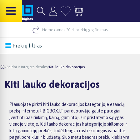
Nemokamas 30 d. prekių grąžinimas
Prekių filtras
/
Baldai ir interjero detalės
/
Kiti lauko dekoracijos
Kiti lauko dekoracijos
Planuojate pirkti Kiti lauko dekoracijos kategorijoje esančią
prekę internetu? BIGBOX.LT parduotuvėje galite patogiai
įvertinti pasirinkimą, kainą, gamintojus ir pristatymo sąlygas
vienoje vietoje. Kiti lauko dekoracijos kategorijoje siūlomos ir
kitų gamintojų prekės, todėl lengva rasti skirtingus variantus
pagal poreikius ir biudžetą. Šiuo metu bendras prekių kiekis yra