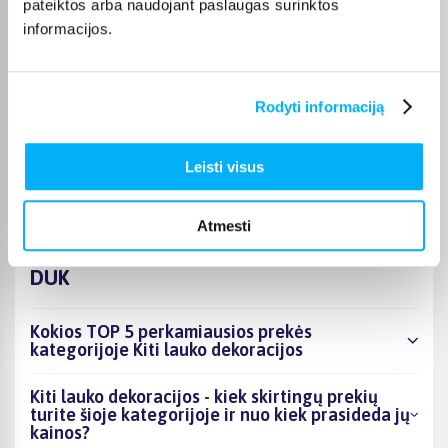
pateiktos arba naudojant paslaugas surinktos
prekės paprastai pristatomos per 1–2 darbo dienas, o tikslus
informacijos.
kiekvienos prekės pristatymo terminas nurodomas jos
puslapyje.
Pasirinkę tinkamą prekę iš Kiti lauko dekoracijos kategorijos,
Rodyti informaciją
galite rinktis patogiausią gavimo būdą: pristatymą į
paštomatą, pristatymą per kurjerį arba, jei prekė pažymėta
kaip tinkama atsiėmimui, atsiėmimą BIGBOX.LT biure Veiverių
Leisti visus
g. 171, Kaune.
Atmesti
DUK
Kokios TOP 5 perkamiausios prekės
kategorijoje Kiti lauko dekoracijos
Kiti lauko dekoracijos - kiek skirtingų prekių
turite šioje kategorijoje ir nuo kiek prasideda jų
kainos?