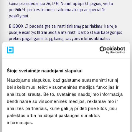
kaina prasideda nuo 26,17 €. Norint apsipirkti pigiau, verta
peržiūrėti prekes, kurioms taikoma akcija ar specialūs
pasiūlymai.
BIGBOX.LT padeda greitai rasti tinkamą pasirinkimą: kairėje
pusėje esantys filtrai leidžia atsirinkti Darbo stalai kategorijos
prekes pagal gamintoją, kainą, savybes ir kitus aktualius
kriterijus. Prekių sąraše galite greitai palyginti pasiūlymus, o
konkrečios prekės puslapyje rasite išsamesnę informaciją apie
techninius duomenis, pristatymo terminą, apmokėjimo
galimybes ir pirkimo sąlygas. Taip patogiau priimti sprendimą ir
užsisakyti pasirinktą prekę internetu.
Šioje svetainėje naudojami slapukai
Naudojame slapukus, kad galėtume suasmeninti turinį
Visoms prekėms nuo 150 Eur taikomas nemokamas 24 mėnesių
lizingas, todėl norimą prekę galima pirkti išsimokėtinai.
bei skelbimus, teikti visuomeninės medijos funkcijas ir
Pristatymas vykdomas visoje Lietuvoje: į paštomatus nuo 2,29
analizuoti srautą. Be to, svetainės naudojimo informaciją
€, o užsakymams nuo 499 € pristatymas į paštomatą
bendriname su visuomeninės medijos, reklamavimo ir
nemokamas; kurjerio pristatymas kainuoja nuo 2,99 €.
analizės partneriais, kurie gali ją pridėti prie kitos jūsų
Sandėlyje esančios prekės paprastai pristatomos per 1–2
pateiktos arba naudojant paslaugas surinktos
darbo dienas, o tikslus kiekvienos prekės pristatymo terminas
informacijos.
visada nurodomas jos puslapyje.