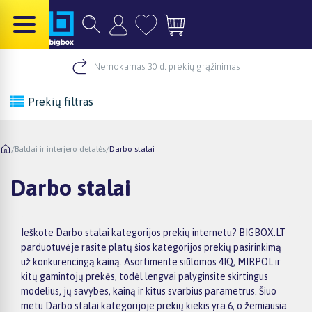
Nemokamas 30 d. prekių grąžinimas
Prekių filtras
/
Baldai ir interjero detalės
/
Darbo stalai
Darbo stalai
Ieškote Darbo stalai kategorijos prekių internetu? BIGBOX.LT
parduotuvėje rasite platų šios kategorijos prekių pasirinkimą
už konkurencingą kainą. Asortimente siūlomos 4IQ, MIRPOL ir
kitų gamintojų prekės, todėl lengvai palyginsite skirtingus
modelius, jų savybes, kainą ir kitus svarbius parametrus. Šiuo
metu Darbo stalai kategorijoje prekių kiekis yra 6, o žemiausia