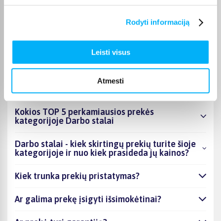
Pasirinktą prekę iš Darbo stalai kategorijos pristatysime per
nurodytą terminą. Jei patogiau užsakymą atsiimti patiems,
Rodyti informaciją
atitinkamai pažymėtas prekes galėsite atsiimti BIGBOX.LT
biure Veiverių g. 171, Kaune.
Leisti visus
Atmesti
DUK
Kokios TOP 5 perkamiausios prekės
kategorijoje Darbo stalai
Darbo stalai - kiek skirtingų prekių turite šioje
kategorijoje ir nuo kiek prasideda jų kainos?
Kiek trunka prekių pristatymas?
Ar galima prekę įsigyti išsimokėtinai?