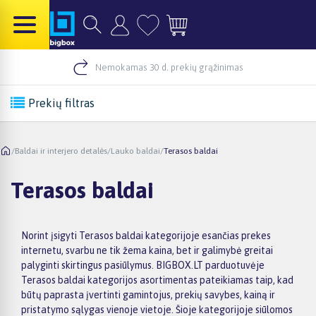
Nemokamas 30 d. prekių grąžinimas
Prekių filtras
/
Baldai ir interjero detalės
/
Lauko baldai
/
Terasos baldai
Terasos baldai
Norint įsigyti Terasos baldai kategorijoje esančias prekes
internetu, svarbu ne tik žema kaina, bet ir galimybė greitai
palyginti skirtingus pasiūlymus. BIGBOX.LT parduotuvėje
Terasos baldai kategorijos asortimentas pateikiamas taip, kad
būtų paprasta įvertinti gamintojus, prekių savybes, kainą ir
pristatymo sąlygas vienoje vietoje. Šioje kategorijoje siūlomos