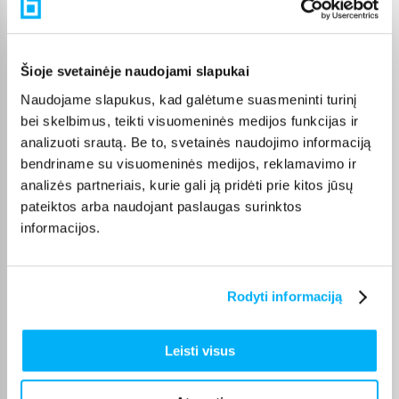
nurodomas jos puslapyje. Pasirinktą prekę iš Terasos baldai
kategorijos galite gauti paštomatu, per kurjerį arba, jei prekė
atitinkamai pažymėta, atsiimti BIGBOX.LT biure Kaune.
Šioje svetainėje naudojami slapukai
Naudojame slapukus, kad galėtume suasmeninti turinį
bei skelbimus, teikti visuomeninės medijos funkcijas ir
Pirkėjų atsiliepimai apie prekes
analizuoti srautą. Be to, svetainės naudojimo informaciją
bendriname su visuomeninės medijos, reklamavimo ir
analizės partneriais, kurie gali ją pridėti prie kitos jūsų
Olev S.
pateiktos arba naudojant paslaugas surinktos
Patvirtintas pirkėjas
informacijos.
Kokybiškas. Pristatymas greitas. Rekomenduoju+++
Rodyti informaciją
Asta B.
Patvirtintas pirkėjas
Labai gražus ir patogus komplektas!! Galima susistyti kaip tik jums
Leisti visus
patogiausia! ...