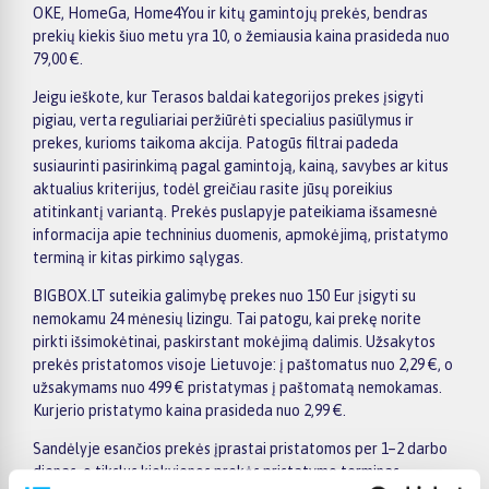
OKE, HomeGa, Home4You ir kitų gamintojų prekės, bendras
prekių kiekis šiuo metu yra 10, o žemiausia kaina prasideda nuo
79,00 €.
Jeigu ieškote, kur Terasos baldai kategorijos prekes įsigyti
pigiau, verta reguliariai peržiūrėti specialius pasiūlymus ir
prekes, kurioms taikoma akcija. Patogūs filtrai padeda
susiaurinti pasirinkimą pagal gamintoją, kainą, savybes ar kitus
aktualius kriterijus, todėl greičiau rasite jūsų poreikius
atitinkantį variantą. Prekės puslapyje pateikiama išsamesnė
informacija apie techninius duomenis, apmokėjimą, pristatymo
terminą ir kitas pirkimo sąlygas.
BIGBOX.LT suteikia galimybę prekes nuo 150 Eur įsigyti su
nemokamu 24 mėnesių lizingu. Tai patogu, kai prekę norite
pirkti išsimokėtinai, paskirstant mokėjimą dalimis. Užsakytos
prekės pristatomos visoje Lietuvoje: į paštomatus nuo 2,29 €, o
užsakymams nuo 499 € pristatymas į paštomatą nemokamas.
Kurjerio pristatymo kaina prasideda nuo 2,99 €.
Sandėlyje esančios prekės įprastai pristatomos per 1–2 darbo
dienas, o tikslus kiekvienos prekės pristatymo terminas