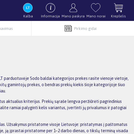
Kalba
Informacija
Mano paskyra
Mano norai
Krepšelis
rnavimas
Pirkimo gidai
LT parduotuvėje Sodo baldai kategorijos prekes rasite vienoje vietoje,
 kitų gamintojų prekės, o bendras prekių kiekis šioje kategorijoje šiuo
iau.
us aktualius kriterijus. Prekių sąraše lengva peržiūrėti pagrindinius
e ramiai palyginti kelis variantus, įvertinti jų privalumus ir patogiai
aidas. Užsakymus pristatome visoje Lietuvoje: pristatymas į paštomatus
, ją įprastai pristatome per 1–2 darbo dienas, o tikslų terminą visada