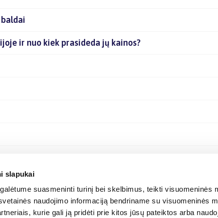
 baldai
ijoje ir nuo kiek prasideda jų kainos?
i slapukai
alėtume suasmeninti turinį bei skelbimus, teikti visuomeninės m
o, svetainės naudojimo informaciją bendriname su visuomeninės m
tneriais, kurie gali ją pridėti prie kitos jūsų pateiktos arba naud