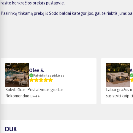
rasite konkrečios prekės puslapyje.
Pasirinkę tinkamą prekę iš Sodo baldai kategorijos, galite rinktis jums
Olev S.
A
Patvirtintas pirkėjas
Kokybiškas. Pristatymas greitas.
Labai gražus i
Rekomenduoju+++
susistyti kaip t
DUK