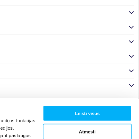
Leisti visus
edijos funkcijas
edijos,
Atmesti
ojant paslaugas