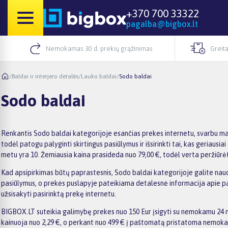
+370 700 33322
pagalba@bigbox.lt
Nemokamas 30 d. prekių grąžinimas
Greita
/
Baldai ir interjero detalės
/
Lauko baldai
/
Sodo baldai
Sodo baldai
Renkantis Sodo baldai kategorijoje esančias prekes internetu, svarbu mat
todėl patogu palyginti skirtingus pasiūlymus ir išsirinkti tai, kas geriau
metu yra 10. Žemiausia kaina prasideda nuo 79,00 €, todėl verta peržiūrėti
Kad apsipirkimas būtų paprastesnis, Sodo baldai kategorijoje galite naudoti
pasiūlymus, o prekės puslapyje pateikiama detalesnė informacija apie param
užsisakyti pasirinktą prekę internetu.
BIGBOX.LT suteikia galimybę prekes nuo 150 Eur įsigyti su nemokamu 24 mė
kainuoja nuo 2,29 €, o perkant nuo 499 € į paštomatą pristatoma nemokama