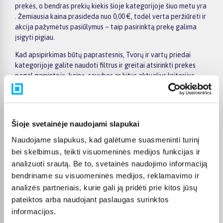
prekės, o bendras prekių kiekis šioje kategorijoje šiuo metu yra
. Žemiausia kaina prasideda nuo 0,00 €, todėl verta peržiūrėti ir
akcija pažymėtus pasiūlymus – taip pasirinktą prekę galima
įsigyti pigiau.
Kad apsipirkimas būtų paprastesnis, Tvorų ir vartų priedai
kategorijoje galite naudoti filtrus ir greitai atsirinkti prekes
pagal gamintoją, kainą, savybes ar kitus aktualius kriterijus.
Prekių sąraše lengva peržiūrėti pagrindinius pasiūlymus, o
prekės puslapyje pateikiama detalesnė informacija apie
parametrus, apmokėjimą, lizingą, pristatymą ir kitas pirkimo
sąlygas. Taip galite ramiai palyginti kelis variantus, įvertinti jų
Šioje svetainėje naudojami slapukai
privalumus ir patogiai užsisakyti pasirinktą prekę internetu.
Naudojame slapukus, kad galėtume suasmeninti turinį
BIGBOX.LT suteikia galimybę prekes nuo 150 Eur įsigyti su
bei skelbimus, teikti visuomeninės medijos funkcijas ir
nemokamu 24 mėnesių lizingu, todėl pirkti išsimokėtinai galima
analizuoti srautą. Be to, svetainės naudojimo informaciją
patogiai planuojant išlaidas. Užsakymus pristatome visoje
bendriname su visuomeninės medijos, reklamavimo ir
Lietuvoje: pristatymas į paštomatus kainuoja nuo 2,29 €, o
analizės partneriais, kurie gali ją pridėti prie kitos jūsų
perkant nuo 499 € į paštomatą pristatoma nemokamai.
Kurjerio pristatymo kaina prasideda nuo 2,99 €. Jei prekė yra
pateiktos arba naudojant paslaugas surinktos
sandėlyje, ją įprastai pristatome per 1–2 darbo dienas, o tikslų
informacijos.
terminą visada rasite konkrečios prekės puslapyje.