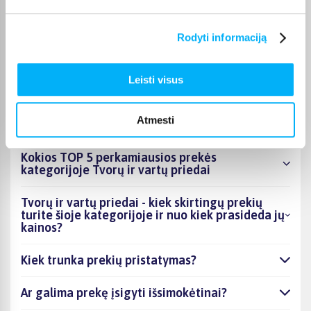
Pasirinkę tinkamą prekę iš Tvorų ir vartų priedai kategorijos,
galite rinktis jums patogiausią gavimo būdą: pristatymą į
Rodyti informaciją
paštomatą, kurjeriu arba atsiėmimą BIGBOX.LT biure Kaune.
Leisti visus
DUK
Atmesti
Kokios TOP 5 perkamiausios prekės
kategorijoje Tvorų ir vartų priedai
Tvorų ir vartų priedai - kiek skirtingų prekių
turite šioje kategorijoje ir nuo kiek prasideda jų
kainos?
Kiek trunka prekių pristatymas?
Ar galima prekę įsigyti išsimokėtinai?