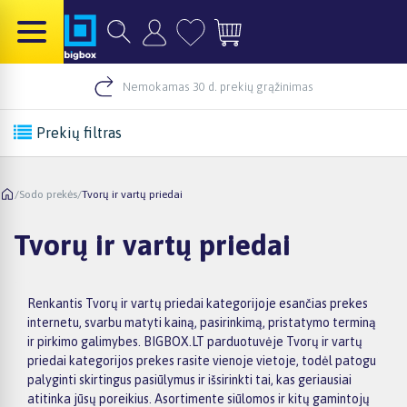
Nemokamas 30 d. prekių grąžinimas
Prekių filtras
/
Sodo prekės
/
Tvorų ir vartų priedai
Tvorų ir vartų priedai
Renkantis Tvorų ir vartų priedai kategorijoje esančias prekes
internetu, svarbu matyti kainą, pasirinkimą, pristatymo terminą
ir pirkimo galimybes. BIGBOX.LT parduotuvėje Tvorų ir vartų
priedai kategorijos prekes rasite vienoje vietoje, todėl patogu
palyginti skirtingus pasiūlymus ir išsirinkti tai, kas geriausiai
atitinka jūsų poreikius. Asortimente siūlomos ir kitų gamintojų