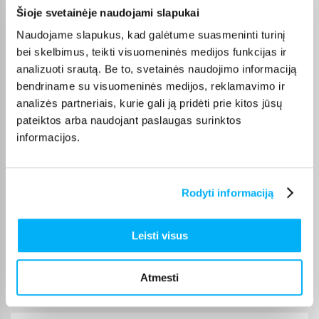
Pasirinktą prekę iš Samsung S25 kategorijos pristatysime per
Šioje svetainėje naudojami slapukai
nurodytą terminą. Jei patogiau užsakymą atsiimti patiems,
atitinkamai pažymėtas prekes galėsite atsiimti BIGBOX.LT
Naudojame slapukus, kad galėtume suasmeninti turinį
biure Veiverių g. 171, Kaune.
bei skelbimus, teikti visuomeninės medijos funkcijas ir
analizuoti srautą. Be to, svetainės naudojimo informaciją
bendriname su visuomeninės medijos, reklamavimo ir
analizės partneriais, kurie gali ją pridėti prie kitos jūsų
pateiktos arba naudojant paslaugas surinktos
Pirkėjų atsiliepimai apie prekes
informacijos.
TADAS K.
Patvirtintas pirkėjas
Rodyti informaciją
Super
Leisti visus
Rimantas V.
Patvirtintas pirkėjas
Atmesti
Geras