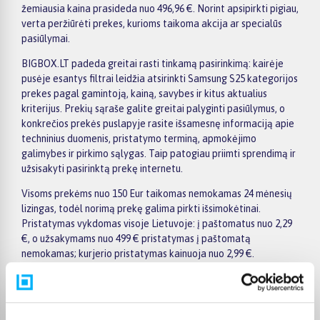
žemiausia kaina prasideda nuo 496,96 €. Norint apsipirkti pigiau,
verta peržiūrėti prekes, kurioms taikoma akcija ar specialūs
pasiūlymai.
BIGBOX.LT padeda greitai rasti tinkamą pasirinkimą: kairėje
pusėje esantys filtrai leidžia atsirinkti Samsung S25 kategorijos
prekes pagal gamintoją, kainą, savybes ir kitus aktualius
kriterijus. Prekių sąraše galite greitai palyginti pasiūlymus, o
konkrečios prekės puslapyje rasite išsamesnę informaciją apie
techninius duomenis, pristatymo terminą, apmokėjimo
galimybes ir pirkimo sąlygas. Taip patogiau priimti sprendimą ir
užsisakyti pasirinktą prekę internetu.
Visoms prekėms nuo 150 Eur taikomas nemokamas 24 mėnesių
lizingas, todėl norimą prekę galima pirkti išsimokėtinai.
Pristatymas vykdomas visoje Lietuvoje: į paštomatus nuo 2,29
€, o užsakymams nuo 499 € pristatymas į paštomatą
nemokamas; kurjerio pristatymas kainuoja nuo 2,99 €.
Sandėlyje esančios prekės paprastai pristatomos per 1–2
darbo dienas, o tikslus kiekvienos prekės pristatymo terminas
visada nurodomas jos puslapyje.