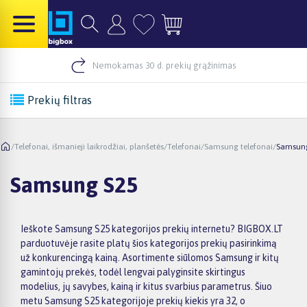
Nemokamas 30 d. prekių grąžinimas
Prekių filtras
/
Telefonai, išmanieji laikrodžiai, planšetės
/
Telefonai
/
Samsung telefonai
/
Samsun
Samsung S25
Ieškote Samsung S25 kategorijos prekių internetu? BIGBOX.LT
parduotuvėje rasite platų šios kategorijos prekių pasirinkimą
už konkurencingą kainą. Asortimente siūlomos Samsung ir kitų
gamintojų prekės, todėl lengvai palyginsite skirtingus
modelius, jų savybes, kainą ir kitus svarbius parametrus. Šiuo
metu Samsung S25 kategorijoje prekių kiekis yra 32, o