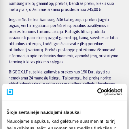
Samsung ir kitų gamintojų prekės, bendras prekių kiekis šiuo
metu yra 7, o žemiausia kaina prasideda nuo 245,00 €.
Jeigu ieškote, kur Samsung A36 kategorijos prekes įsigyti
pigiau, verta reguliariai peržiūrėti specialius pasiūlymus ir
prekes, kurioms taikoma akcija. Patogūs filtrai padeda
susiaurinti pasirinkimą pagal gamintoją, kainą, savybes ar kitus
aktualius kriterijus, todėl greičiau rasite jūsų poreikius
atitinkantį variantą. Prekės puslapyje pateikiama išsamesnė
informacija apie techninius duomenis, apmokėjimą, pristatymo
terminą ir kitas pirkimo sąlygas.
BIGBOX.LT suteikia galimybę prekes nuo 150 Eur įsigyti su
nemokamu 24 mėnesių lizingu. Tai patogu, kai prekę norite
pirkti išsimokėtinai, paskirstant mokėjimą dalimis. Užsakytos
prekės pristatomos visoje Lietuvoje: į paštomatus nuo 2,29 €, o
užsakymams nuo 499 € pristatymas į paštomatą nemokamas.
Kurjerio pristatymo kaina prasideda nuo 2,99 €.
Šioje svetainėje naudojami slapukai
Sandėlyje esančios prekės įprastai pristatomos per 1–2 darbo
dienas, o tikslus kiekvienos prekės pristatymo terminas
Naudojame slapukus, kad galėtume suasmeninti turinį
nurodomas jos puslapyje. Pasirinktą prekę iš Samsung A36
bei skelbimus, teikti visuomeninės medijos funkcijas ir