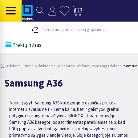
Nemokamas 30 d. prekių grąžinimas
Prekių filtras
/
Telefonai, išmanieji laikrodžiai, planšetės
/
Telefonai
/
Samsung telefonai
/
Samsun
Samsung A36
Norint įsigyti Samsung A36 kategorijoje esančias prekes
internetu, svarbu ne tik žema kaina, bet ir galimybė greitai
palyginti skirtingus pasiūlymus. BIGBOX.LT parduotuvėje
Samsung A36 kategorijos asortimentas pateikiamas taip, kad
būtų paprasta įvertinti gamintojus, prekių savybes, kainą ir
pristatymo sąlygas vienoje vietoje. Šioje kategorijoje siūlomos