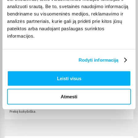
kategorijos galite gauti paštomatu, per kurjerį arba, jei prekė
analizuoti srautą. Be to, svetainės naudojimo informaciją
atitinkamai pažymėta, atsiimti BIGBOX.LT biure Kaune.
bendriname su visuomeninės medijos, reklamavimo ir
analizės partneriais, kurie gali ją pridėti prie kitos jūsų
pateiktos arba naudojant paslaugas surinktos
informacijos.
Pirkėjų atsiliepimai apie prekes
Rodyti informaciją
algimantas J.
Patvirtintas pirkėjas
Puikus kainos ir kokybės santyjis
Leisti visus
Atmesti
Laima Č.
Patvirtintas pirkėjas
Prekę kokybiška.