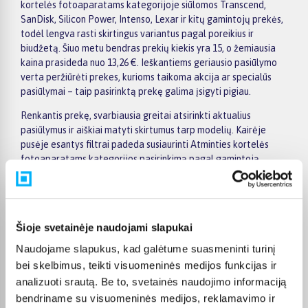
kortelės fotoaparatams kategorijoje siūlomos Transcend,
SanDisk, Silicon Power, Intenso, Lexar ir kitų gamintojų prekės,
todėl lengva rasti skirtingus variantus pagal poreikius ir
biudžetą. Šiuo metu bendras prekių kiekis yra 15, o žemiausia
kaina prasideda nuo 13,26 €. Ieškantiems geriausio pasiūlymo
verta peržiūrėti prekes, kurioms taikoma akcija ar specialūs
pasiūlymai – taip pasirinktą prekę galima įsigyti pigiau.
Renkantis prekę, svarbiausia greitai atsirinkti aktualius
pasiūlymus ir aiškiai matyti skirtumus tarp modelių. Kairėje
pusėje esantys filtrai padeda susiaurinti Atminties kortelės
fotoaparatams kategorijos pasirinkimą pagal gamintoją,
kainą, savybes ar kitus svarbius parametrus, o prekių sąraše
galima patogiai palyginti skirtingus pasiūlymus. Atidarius
konkrečios prekės puslapį, rasite detalesnę informaciją apie
techninius duomenis, pristatymo terminą, apmokėjimo būdus ir
Šioje svetainėje naudojami slapukai
pirkimo sąlygas, todėl sprendimą priimti bus lengviau.
Naudojame slapukus, kad galėtume suasmeninti turinį
Didesnės vertės pirkiniams BIGBOX.LT siūlo patogų
bei skelbimus, teikti visuomeninės medijos funkcijas ir
apmokėjimą dalimis – visoms prekėms nuo 150 Eur taikomas
analizuoti srautą. Be to, svetainės naudojimo informaciją
nemokamas 24 mėnesių lizingas, todėl norimą prekę galima
bendriname su visuomeninės medijos, reklamavimo ir
įsigyti išsimokėtinai. Užsakymus pristatome visoje Lietuvoje: