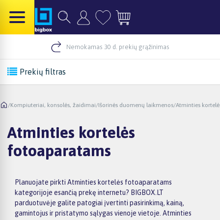
Nemokamas 30 d. prekių grąžinimas
Prekių filtras
/
Kompiuteriai, konsolės, žaidimai
/
Išorinės duomenų laikmenos
/
Atminties kortelė
Atminties kortelės
fotoaparatams
Planuojate pirkti Atminties kortelės fotoaparatams
kategorijoje esančią prekę internetu? BIGBOX.LT
parduotuvėje galite patogiai įvertinti pasirinkimą, kainą,
gamintojus ir pristatymo sąlygas vienoje vietoje. Atminties