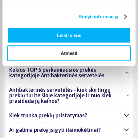
Pasirinktą prekę iš Antibakterinės servetėlės kategorijos
pristatysime per nurodytą terminą. Jei patogiau užsakymą
atsiimti patiems, atitinkamai pažymėtas prekes galėsite
Rodyti informaciją
atsiimti BIGBOX.LT biure Veiverių g. 171, Kaune.
Leisti visus
DUK
Atmesti
Kokios TOP 5 perkamiausios prekės
kategorijoje Antibakterinės servetėlės
Antibakterinės servetėlės - kiek skirtingų
prekių turite šioje kategorijoje ir nuo kiek
prasideda jų kainos?
Kiek trunka prekių pristatymas?
Ar galima prekę įsigyti išsimokėtinai?