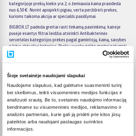
kategorijoje prekių kiekis yra 2, o žemiausia kaina prasideda
nuo 6,50 €. Norint apsipirkti pigiau, verta peržiūrėti prekes,
kurioms taikoma akcija ar specialūs pasiūlymai.
BIGBOX.LT padeda greitai rasti tinkamą pasirinkimą: kairėje
pusėje esantys filtrai leidžia atsirinkti Antibakterinės
servetėlės kategorijos prekes pagal gamintoją, kainą, savybes
ir kitus aktualius kriterijus. Prekių sąraše galite greitai palyginti
pasiūlymus, o konkrečios prekės puslapyje rasite išsamesnę
informaciją apie techninius duomenis, pristatymo terminą,
apmokėjimo galimybes ir pirkimo sąlygas. Taip patogiau priimti
sprendimą ir užsisakyti pasirinktą prekę internetu.
Šioje svetainėje naudojami slapukai
Visoms prekėms nuo 150 Eur taikomas nemokamas 24 mėnesių
Naudojame slapukus, kad galėtume suasmeninti turinį
lizingas, todėl norimą prekę galima pirkti išsimokėtinai.
bei skelbimus, teikti visuomeninės medijos funkcijas ir
Pristatymas vykdomas visoje Lietuvoje: į paštomatus nuo 2,29
analizuoti srautą. Be to, svetainės naudojimo informaciją
€, o užsakymams nuo 499 € pristatymas į paštomatą
bendriname su visuomeninės medijos, reklamavimo ir
nemokamas; kurjerio pristatymas kainuoja nuo 2,99 €.
analizės partneriais, kurie gali ją pridėti prie kitos jūsų
Sandėlyje esančios prekės paprastai pristatomos per 1–2
darbo dienas, o tikslus kiekvienos prekės pristatymo terminas
pateiktos arba naudojant paslaugas surinktos
visada nurodomas jos puslapyje.
informacijos.