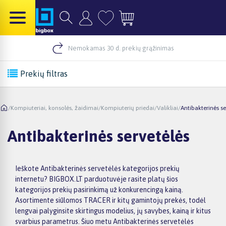
Nemokamas 30 d. prekių grąžinimas
Prekių filtras
/
Kompiuteriai, konsolės, žaidimai
/
Kompiuterių priedai
/
Valikliai
/
Antibakterinės se
Antibakterinės servetėlės
Ieškote Antibakterinės servetėlės kategorijos prekių
internetu? BIGBOX.LT parduotuvėje rasite platų šios
kategorijos prekių pasirinkimą už konkurencingą kainą.
Asortimente siūlomos TRACER ir kitų gamintojų prekės, todėl
lengvai palyginsite skirtingus modelius, jų savybes, kainą ir kitus
svarbius parametrus. Šiuo metu Antibakterinės servetėlės