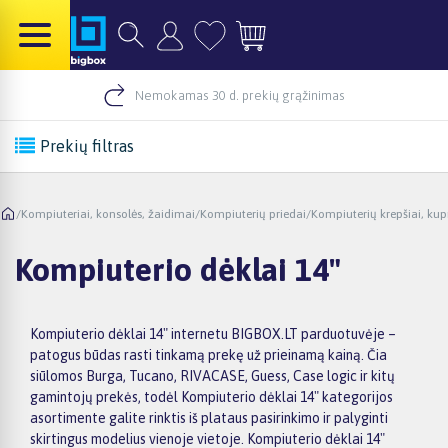
Nemokamas 30 d. prekių grąžinimas
Prekių filtras
/
Kompiuteriai, konsolės, žaidimai
/
Kompiuterių priedai
/
Kompiuterių krepšiai, kupr
Kompiuterio dėklai 14"
Kompiuterio dėklai 14" internetu BIGBOX.LT parduotuvėje –
patogus būdas rasti tinkamą prekę už prieinamą kainą. Čia
siūlomos Burga, Tucano, RIVACASE, Guess, Case logic ir kitų
gamintojų prekės, todėl Kompiuterio dėklai 14" kategorijos
asortimente galite rinktis iš plataus pasirinkimo ir palyginti
skirtingus modelius vienoje vietoje. Kompiuterio dėklai 14"