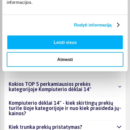
informacijos.
kiekvienos prekės pristatymo terminas nurodytas jos
puslapyje.
Tinkamą prekę iš Kompiuterio dėklai 14" kategorijos
Rodyti informaciją
pristatysime per nurodytą terminą, o jei pageidausite
užsakymą atsiimti patys, atitinkamai pažymėtas prekes
galėsite atsiimti mūsų biure Kaune.
Leisti visus
Atmesti
DUK
Kokios TOP 5 perkamiausios prekės
kategorijoje Kompiuterio dėklai 14"
Kompiuterio dėklai 14" - kiek skirtingų prekių
turite šioje kategorijoje ir nuo kiek prasideda jų
kainos?
Kiek trunka prekių pristatymas?