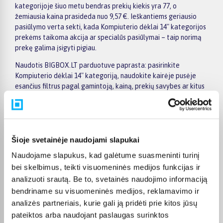
kategorijoje šiuo metu bendras prekių kiekis yra 77, o
žemiausia kaina prasideda nuo 9,57 €. Ieškantiems geriausio
pasiūlymo verta sekti, kada Kompiuterio dėklai 14" kategorijos
prekėms taikoma akcija ar specialūs pasiūlymai – taip norimą
prekę galima įsigyti pigiau.
Naudotis BIGBOX.LT parduotuve paprasta: pasirinkite
Kompiuterio dėklai 14" kategoriją, naudokite kairėje pusėje
esančius filtrus pagal gamintoją, kainą, prekių savybes ar kitus
parametrus, palyginkite kelis modelius ir išsirinkite tinkamiausią
variantą. Prekių sąraše ir prekės puslapyje pateikiama
svarbiausia informacija, todėl galite greitai įvertinti techninius
duomenis, pristatymo terminą ir pirkimo sąlygas. Tai leidžia
patogiai apsipirkti internetu, neskubant ir palyginant skirtingus
Šioje svetainėje naudojami slapukai
Kompiuterio dėklai 14" kategorijoje esančius pasiūlymus.
Naudojame slapukus, kad galėtume suasmeninti turinį
Visoms prekėms nuo 150 Eur taikomas nemokamas 24 mėnesių
bei skelbimus, teikti visuomeninės medijos funkcijas ir
lizingas, todėl norimas prekes galima įsigyti išsimokėtinai.
analizuoti srautą. Be to, svetainės naudojimo informaciją
Pristatymas visoje Lietuvoje į paštomatus kainuoja nuo 2,29 €,
bendriname su visuomeninės medijos, reklamavimo ir
o užsakymams nuo 499 € pristatymas į paštomatą nemokamas;
analizės partneriais, kurie gali ją pridėti prie kitos jūsų
kurjerio pristatymas – nuo 2,99 €. Sandėlyje esančios prekės
pateiktos arba naudojant paslaugas surinktos
paprastai pristatomos per 1–2 darbo dienas, o tikslus