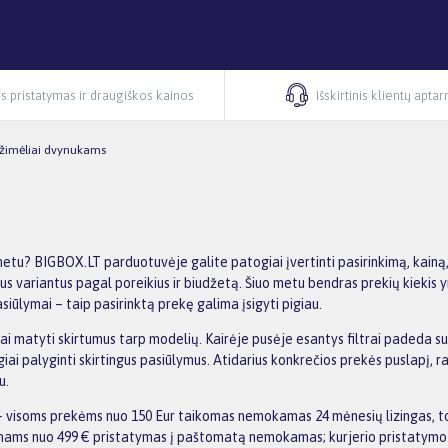
s pristatymas ir draugiškos kainos
Išskirtinis klientų apta
žimėliai dvynukams
etu? BIGBOX.LT parduotuvėje galite patogiai įvertinti pasirinkimą, kainą
gus variantus pagal poreikius ir biudžetą. Šiuo metu bendras prekių kiekis 
iūlymai – taip pasirinktą prekę galima įsigyti pigiau.
škiai matyti skirtumus tarp modelių. Kairėje pusėje esantys filtrai padeda
iai palyginti skirtingus pasiūlymus. Atidarius konkrečios prekės puslapį, 
u.
 visoms prekėms nuo 150 Eur taikomas nemokamas 24 mėnesių lizingas, to
kymams nuo 499 € pristatymas į paštomatą nemokamas; kurjerio pristatymo 