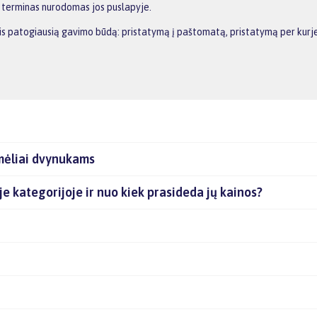
o terminas nurodomas jos puslapyje.
ktis patogiausią gavimo būdą: pristatymą į paštomatą, pristatymą per kurj
mėliai dvynukams
je kategorijoje ir nuo kiek prasideda jų kainos?