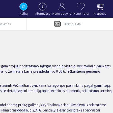
Kalba
Informacija
Mano paskyra
Mano norai
Krepšelis
rnavimas
Pirkimo gidai
, gamintojus ir pristatymo sąlygas vienoje vietoje. Vežimėliai dvynukams
yra , o žemiausia kaina prasideda nuo 0,00 €. Ieškantiems geriausio
 susiaurinti Vežimėliai dvynukams kategorijos pasirinkimą pagal gamintoją,
rasite detalesnę informaciją apie techninius duomenis, pristatymo terminą,
dėl norimą prekę galima įsigyti išsimokėtinai. Užsakymus pristatome
kaina prasideda nuo 2,99 €. Sandėlyje esančios prekės paprastai