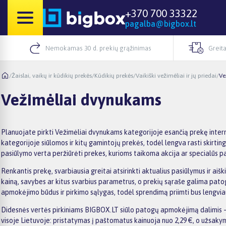
+370 700 33322
pagalba@bigbox.lt
Nemokamas 30 d. prekių grąžinimas
Greita
/
Žaislai, vaikų ir kūdikių prekės
/
Kūdikių prekės
/
Vaikiški vežimėliai ir jų priedai
/
Ve
Vežimėliai dvynukams
Planuojate pirkti Vežimėliai dvynukams kategorijoje esančią prekę intern
kategorijoje siūlomos ir kitų gamintojų prekės, todėl lengva rasti skirtin
pasiūlymo verta peržiūrėti prekes, kurioms taikoma akcija ar specialūs pas
Renkantis prekę, svarbiausia greitai atsirinkti aktualius pasiūlymus ir ai
kainą, savybes ar kitus svarbius parametrus, o prekių sąraše galima patog
apmokėjimo būdus ir pirkimo sąlygas, todėl sprendimą priimti bus lengvia
Didesnės vertės pirkiniams BIGBOX.LT siūlo patogų apmokėjimą dalimis –
visoje Lietuvoje: pristatymas į paštomatus kainuoja nuo 2,29 €, o užsa