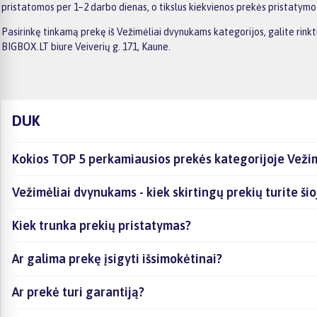
pristatomos per 1–2 darbo dienas, o tikslus kiekvienos prekės pristatym
Pasirinkę tinkamą prekę iš Vežimėliai dvynukams kategorijos, galite rin
BIGBOX.LT biure Veiverių g. 171, Kaune.
DUK
Kokios TOP 5 perkamiausios prekės kategorijoje Veži
Vežimėliai dvynukams - kiek skirtingų prekių turite šio
Kiek trunka prekių pristatymas?
Ar galima prekę įsigyti išsimokėtinai?
Ar prekė turi garantiją?