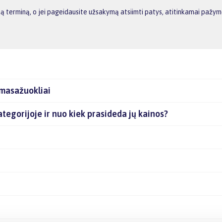
ą terminą, o jei pageidausite užsakymą atsiimti patys, atitinkamai pažym
 masažuokliai
kategorijoje ir nuo kiek prasideda jų kainos?