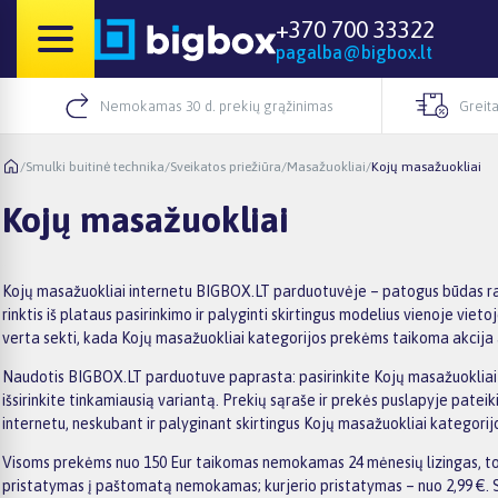
+370 700 33322
pagalba@bigbox.lt
Nemokamas 30 d. prekių grąžinimas
Greita
/
Smulki buitinė technika
/
Sveikatos priežiūra
/
Masažuokliai
/
Kojų masažuokliai
Kojų masažuokliai
Kojų masažuokliai internetu BIGBOX.LT parduotuvėje – patogus būdas ras
rinktis iš plataus pasirinkimo ir palyginti skirtingus modelius vienoje vi
verta sekti, kada Kojų masažuokliai kategorijos prekėms taikoma akcija ar
Naudotis BIGBOX.LT parduotuve paprasta: pasirinkite Kojų masažuokliai ka
išsirinkite tinkamiausią variantą. Prekių sąraše ir prekės puslapyje pateik
internetu, neskubant ir palyginant skirtingus Kojų masažuokliai kategorij
Visoms prekėms nuo 150 Eur taikomas nemokamas 24 mėnesių lizingas, todė
pristatymas į paštomatą nemokamas; kurjerio pristatymas – nuo 2,99 €. S