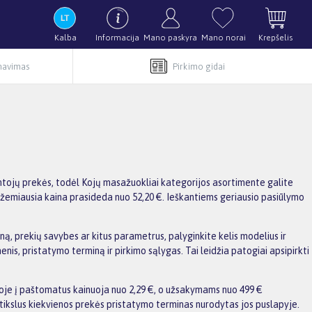
Kalba
Informacija
Mano paskyra
Mano norai
Krepšelis
rnavimas
Pirkimo gidai
tojų prekės, todėl Kojų masažuokliai kategorijos asortimente galite
, o žemiausia kaina prasideda nuo 52,20 €. Ieškantiems geriausio pasiūlymo
ą, prekių savybes ar kitus parametrus, palyginkite kelis modelius ir
enis, pristatymo terminą ir pirkimo sąlygas. Tai leidžia patogiai apsipirkti
voje į paštomatus kainuoja nuo 2,29 €, o užsakymams nuo 499 €
ikslus kiekvienos prekės pristatymo terminas nurodytas jos puslapyje.