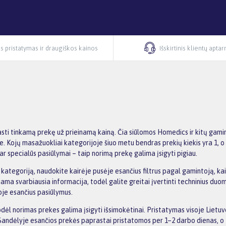
s pristatymas ir draugiškos kainos
Išskirtinis klientų apta
ti tinkamą prekę už prieinamą kainą. Čia siūlomos Homedics ir kitų gamin
etoje. Kojų masažuokliai kategorijoje šiuo metu bendras prekių kiekis yra 1
 specialūs pasiūlymai – taip norimą prekę galima įsigyti pigiau.
tegoriją, naudokite kairėje pusėje esančius filtrus pagal gamintoją, kain
iama svarbiausia informacija, todėl galite greitai įvertinti techninius duom
oje esančius pasiūlymus.
l norimas prekes galima įsigyti išsimokėtinai. Pristatymas visoje Lietu
andėlyje esančios prekės paprastai pristatomos per 1–2 darbo dienas, o t