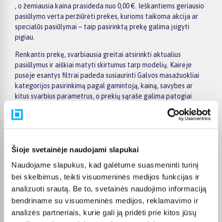
, o žemiausia kaina prasideda nuo 0,00 €. Ieškantiems geriausio
pasiūlymo verta peržiūrėti prekes, kurioms taikoma akcija ar
specialūs pasiūlymai – taip pasirinktą prekę galima įsigyti
pigiau.
Renkantis prekę, svarbiausia greitai atsirinkti aktualius
pasiūlymus ir aiškiai matyti skirtumus tarp modelių. Kairėje
pusėje esantys filtrai padeda susiaurinti Galvos masažuokliai
kategorijos pasirinkimą pagal gamintoją, kainą, savybes ar
kitus svarbius parametrus, o prekių sąraše galima patogiai
palyginti skirtingus pasiūlymus. Atidarius konkrečios prekės
puslapį, rasite detalesnę informaciją apie techninius duomenis,
pristatymo terminą, apmokėjimo būdus ir pirkimo sąlygas,
todėl sprendimą priimti bus lengviau.
Šioje svetainėje naudojami slapukai
Didesnės vertės pirkiniams BIGBOX.LT siūlo patogų
Naudojame slapukus, kad galėtume suasmeninti turinį
apmokėjimą dalimis – visoms prekėms nuo 150 Eur taikomas
nemokamas 24 mėnesių lizingas, todėl norimą prekę galima
bei skelbimus, teikti visuomeninės medijos funkcijas ir
įsigyti išsimokėtinai. Užsakymus pristatome visoje Lietuvoje:
analizuoti srautą. Be to, svetainės naudojimo informaciją
pristatymas į paštomatus kainuoja nuo 2,29 €, o užsakymams
bendriname su visuomeninės medijos, reklamavimo ir
nuo 499 € pristatymas į paštomatą nemokamas; kurjerio
analizės partneriais, kurie gali ją pridėti prie kitos jūsų
pristatymo kaina prasideda nuo 2,99 €. Sandėlyje esančios