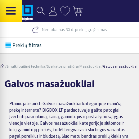
Nemokamas 30 d. prekių grąžinimas
Prekių filtras
/
Smulki buitinė technika
/
Sveikatos priežiūra
/
Masažuokliai
/
Galvos masažuokliai
Galvos masažuokliai
Planuojate pirkti Galvos masažuokliai kategorijoje esančią
prekę internetu? BIGBOX.LT parduotuvėje galite patogiai
įvertinti pasirinkimą, kainą, gamintojus ir pristatymo sąlygas
vienoje vietoje. Galvos masažuokliai kategorijoje siūlomos ir
kitų gamintojų prekės, todėl lengva rasti skirtingus variantus
pagal poreikius ir biudžetą. Šiuo metu bendras prekių kiekis yra