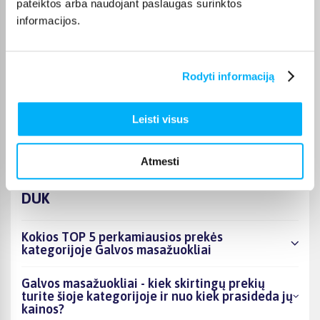
pateiktos arba naudojant paslaugas surinktos
prekės paprastai pristatomos per 1–2 darbo dienas, o tikslus
informacijos.
kiekvienos prekės pristatymo terminas nurodomas jos
puslapyje.
Pasirinkę tinkamą prekę iš Galvos masažuokliai kategorijos,
Rodyti informaciją
galite rinktis patogiausią gavimo būdą: pristatymą į
paštomatą, pristatymą per kurjerį arba, jei prekė pažymėta
kaip tinkama atsiėmimui, atsiėmimą BIGBOX.LT biure Veiverių
Leisti visus
g. 171, Kaune.
Atmesti
DUK
Kokios TOP 5 perkamiausios prekės
kategorijoje Galvos masažuokliai
Galvos masažuokliai - kiek skirtingų prekių
turite šioje kategorijoje ir nuo kiek prasideda jų
kainos?