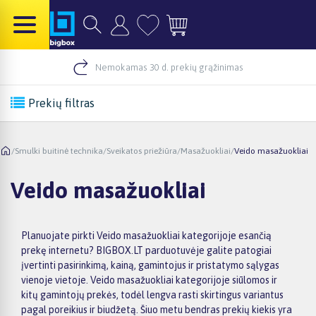
Nemokamas 30 d. prekių grąžinimas
Prekių filtras
/
Smulki buitinė technika
/
Sveikatos priežiūra
/
Masažuokliai
/
Veido masažuokliai
Veido masažuokliai
Planuojate pirkti Veido masažuokliai kategorijoje esančią
prekę internetu? BIGBOX.LT parduotuvėje galite patogiai
įvertinti pasirinkimą, kainą, gamintojus ir pristatymo sąlygas
vienoje vietoje. Veido masažuokliai kategorijoje siūlomos ir
kitų gamintojų prekės, todėl lengva rasti skirtingus variantus
pagal poreikius ir biudžetą. Šiuo metu bendras prekių kiekis yra