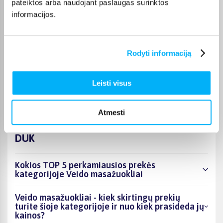
pateiktos arba naudojant paslaugas surinktos
prekės paprastai pristatomos per 1–2 darbo dienas, o tikslus
informacijos.
kiekvienos prekės pristatymo terminas nurodomas jos
puslapyje.
Pasirinkę tinkamą prekę iš Veido masažuokliai kategorijos,
Rodyti informaciją
galite rinktis patogiausią gavimo būdą: pristatymą į
paštomatą, pristatymą per kurjerį arba, jei prekė pažymėta
kaip tinkama atsiėmimui, atsiėmimą BIGBOX.LT biure Veiverių
Leisti visus
g. 171, Kaune.
Atmesti
DUK
Kokios TOP 5 perkamiausios prekės
kategorijoje Veido masažuokliai
Veido masažuokliai - kiek skirtingų prekių
turite šioje kategorijoje ir nuo kiek prasideda jų
kainos?