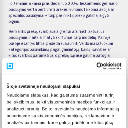
, o žemiausia kaina prasideda nuo 0,00 €. Ieškantiems geriausio
pasiūlymo verta peržiūrėti prekes, kurioms taikoma akcija ar
specialūs pasiūlymai – taip pasirinktą prekę galima įsigyti
pigiau.
Renkantis prekę, svarbiausia greitai atsirinkti aktualius
pasiūlymus ir aiškiai matyti skirtumus tarp modelių. Kairėje
pusėje esantys filtrai padeda susiaurinti Veido masažuokliai
kategorijos pasirinkimą pagal gamintoją, kainą, savybes ar
kitus svarbius parametrus, o prekių sąraše galima patogiai
palyginti skirtingus pasiūlymus. Atidarius konkrečios prekės
puslapį, rasite detalesnę informaciją apie techninius duomenis,
pristatymo terminą, apmokėjimo būdus ir pirkimo sąlygas,
todėl sprendimą priimti bus lengviau.
Šioje svetainėje naudojami slapukai
Didesnės vertės pirkiniams BIGBOX.LT siūlo patogų
Naudojame slapukus, kad galėtume suasmeninti turinį
apmokėjimą dalimis – visoms prekėms nuo 150 Eur taikomas
nemokamas 24 mėnesių lizingas, todėl norimą prekę galima
bei skelbimus, teikti visuomeninės medijos funkcijas ir
įsigyti išsimokėtinai. Užsakymus pristatome visoje Lietuvoje:
analizuoti srautą. Be to, svetainės naudojimo informaciją
pristatymas į paštomatus kainuoja nuo 2,29 €, o užsakymams
bendriname su visuomeninės medijos, reklamavimo ir
nuo 499 € pristatymas į paštomatą nemokamas; kurjerio
analizės partneriais, kurie gali ją pridėti prie kitos jūsų
pristatymo kaina prasideda nuo 2,99 €. Sandėlyje esančios