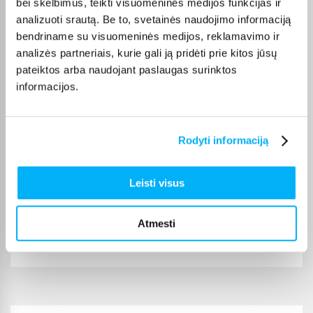
bei skelbimus, teikti visuomeninės medijos funkcijas ir
sandėlyje, ją įprastai pristatome per 1–2 darbo dienas, o tikslų
analizuoti srautą. Be to, svetainės naudojimo informaciją
terminą visada rasite konkrečios prekės puslapyje.
bendriname su visuomeninės medijos, reklamavimo ir
Pasirinkę tinkamą prekę iš Profesionalūs alkotesteriai
analizės partneriais, kurie gali ją pridėti prie kitos jūsų
kategorijos, galite rinktis jums patogiausią gavimo būdą:
pateiktos arba naudojant paslaugas surinktos
pristatymą į paštomatą, kurjeriu arba atsiėmimą BIGBOX.LT
informacijos.
biure Kaune.
Rodyti informaciją
Pirkėjų atsiliepimai apie prekes
Leisti visus
Andrej A.
Atmesti
Patvirtintas pirkėjas
Ok!