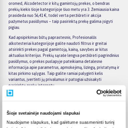
oromed, Alcodetector ir kitų gamintojų prekės, o bendras
prekių kiekis šioje kategorijoje šiuo metu yra 3. Žemiausia kaina
prasideda nuo 56,41 €, todėl verta peržiūrėti ir akcija
pažymėtus pasiūlymus – taip pasirinktą prekę galima įsigyti
pigiau.
Kad apsipirkimas būtų paprastesnis, Profesionalūs
alkotesteriai kategorijoje galite naudoti filtrus ir greitai
atsirinkti prekes pagal gamintoją, kainą, savybes ar kitus
aktualius kriterijus. Prekių sąraše lengva peržiūrėti pagrindinius
pasiūlymus, o prekės puslapyje pateikiama detalesnė
informacija apie parametrus, apmokėjimą, lizingą, pristatymą ir
kitas pirkimo sąlygas. Taip galite ramiai palyginti kelis
variantus, įvertinti jų privalumus ir patogiai užsisakyti
pasirinktą prekę internetu.
BIGBOX.LT suteikia galimybę prekes nuo 150 Eur įsigyti su
nemokamu 24 mėnesių lizingu, todėl pirkti išsimokėtinai galima
patogiai planuojant išlaidas. Užsakymus pristatome visoje
Šioje svetainėje naudojami slapukai
Lietuvoje: pristatymas į paštomatus kainuoja nuo 2,29 €, o
perkant nuo 499 € į paštomatą pristatoma nemokamai.
Naudojame slapukus, kad galėtume suasmeninti turinį
Kurjerio pristatymo kaina prasideda nuo 2,99 €. Jei prekė yra