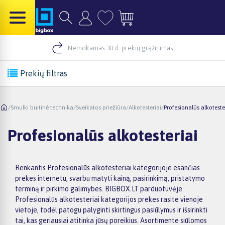
Nemokamas 30 d. prekių grąžinimas
Prekių filtras
/
Smulki buitinė technika
/
Sveikatos priežiūra
/
Alkotesteriai
/
Profesionalūs alkoteste
Profesionalūs alkotesteriai
Renkantis Profesionalūs alkotesteriai kategorijoje esančias
prekes internetu, svarbu matyti kainą, pasirinkimą, pristatymo
terminą ir pirkimo galimybes. BIGBOX.LT parduotuvėje
Profesionalūs alkotesteriai kategorijos prekes rasite vienoje
vietoje, todėl patogu palyginti skirtingus pasiūlymus ir išsirinkti
tai, kas geriausiai atitinka jūsų poreikius. Asortimente siūlomos